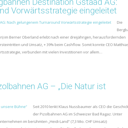
rgbahnen Destination Gstaad AG:
 Vorwärtsstrategie eingeleitet
Die
Bergb
en) im Berner Oberland erlebt nach einer dreijährigen, herausfordernden
rsteintritten und Umsatz, + 39% beim Cashflow. Somit konnte CEO Matthia
tsstrategie, verbunden mit vielen Investitionen vor allem…
olbahnen AG – „Die Natur ist
Seit 2010 lenkt Klaus Nussbaumer als CEO die Geschic
der Pizolbahnen AG im Schweizer Bad Ragaz. Unter
nternehmen im berühmten „Heidi-Land“ (7,3 Mio. CHF Umsatz)