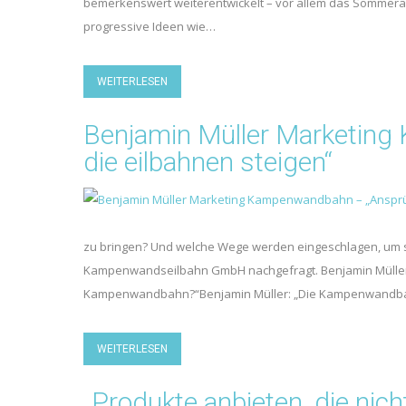
bemerkenswert weiterentwickelt – vor allem das Sommera
progressive Ideen wie…
WEITERLESEN
Benjamin Müller Marketin
die eilbahnen steigen“
zu bringen? Und welche Wege werden eingeschlagen, um 
Kampenwandseilbahn GmbH nachgefragt. Benjamin Müller
Kampenwandbahn?“Benjamin Müller: „Die Kampenwandbah
WEITERLESEN
„Produkte anbieten, die nicht