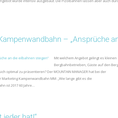
ngebot wurde intensiv ausgebaut. Die Pizolbahnen lassen aber auch dur
g Kampenwandbahn – „Ansprüche a
Mit welchem Angebot gelingt es kleinen
Bergbahnbetrieben, Gäste auf den Ber
sich optimal zu präsentieren? Der MOUNTAIN MANAGER hat bei der
 Marketing Kampenwandbahn MM: „Wie lange gibt es die
n ist 2017 60 Jahre…
 jeder hat!“