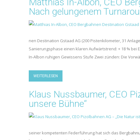
Matthias In-Albon, CEO Be
Nach gelungenem Turnaround
nen Destination Gstaad AG (200 Pistenkilometer, 31 Anlag
Sanierungsphase einen klaren Aufwärtstrend: + 18 % bei E
In-Albon ruhigen Gewissens Stufe Zwei zünden: Die Vorwär
WEITERLESEN
Klaus Nussbaumer, CEO Piz
unsere Bühne“
seiner kompetenten Federführung hat sich das Bergbahnu