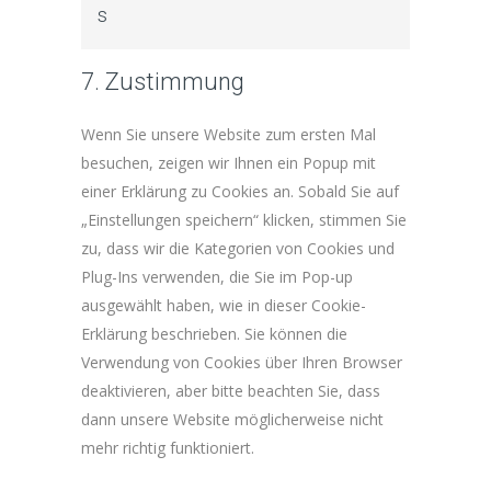
y
s
v
t
i
i
7. Zustimmung
c
c
e
s
Wenn Sie unsere Website zum ersten Mal
v
besuchen, zeigen wir Ihnen ein Popup mit
e
einer Erklärung zu Cookies an. Sobald Sie auf
r
„Einstellungen speichern“ klicken, stimmen Sie
s
zu, dass wir die Kategorien von Cookies und
c
Plug-Ins verwenden, die Sie im Pop-up
h
ausgewählt haben, wie in dieser Cookie-
i
Erklärung beschrieben. Sie können die
e
Verwendung von Cookies über Ihren Browser
d
deaktivieren, aber bitte beachten Sie, dass
e
dann unsere Website möglicherweise nicht
n
mehr richtig funktioniert.
e
s