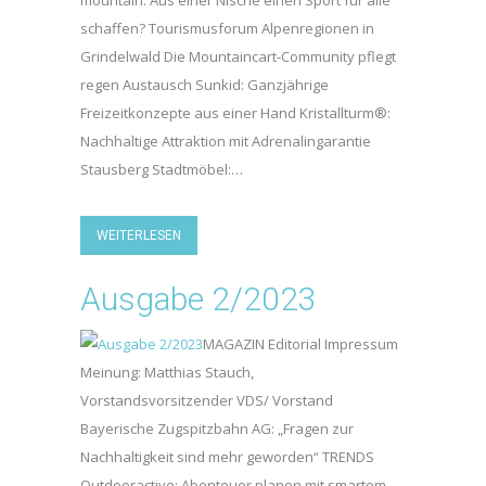
mountain: Aus einer Nische einen Sport für alle
schaffen? Tourismusforum Alpenregionen in
Grindelwald Die Mountaincart-Community pflegt
regen Austausch Sunkid: Ganzjährige
Freizeitkonzepte aus einer Hand Kristallturm®:
Nachhaltige Attraktion mit Adrenalingarantie
Stausberg Stadtmöbel:…
WEITERLESEN
Ausgabe 2/2023
MAGAZIN Editorial Impressum
Meinung: Matthias Stauch,
Vorstandsvorsitzender VDS/ Vorstand
Bayerische Zugspitzbahn AG: „Fragen zur
Nachhaltigkeit sind mehr geworden“ TRENDS
Outdooractive: Abenteuer planen mit smartem