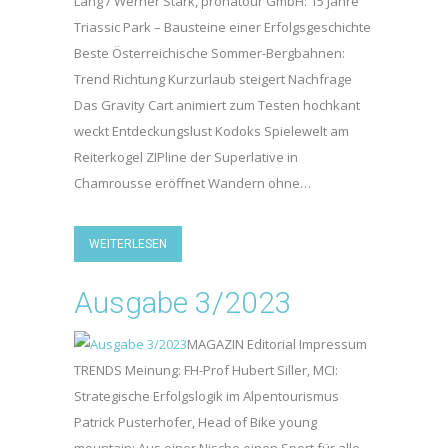
Lang / Werner Stark, pronatour GmbH: 15 Jahre
Triassic Park – Bausteine einer Erfolgsgeschichte
Beste Österreichische Sommer-Bergbahnen:
Trend Richtung Kurzurlaub steigert Nachfrage
Das Gravity Cart animiert zum Testen hochkant
weckt Entdeckungslust Kodoks Spielewelt am
Reiterkogel ZIPline der Superlative in
Chamrousse eröffnet Wandern ohne…
WEITERLESEN
Ausgabe 3/2023
MAGAZIN Editorial Impressum
TRENDS Meinung: FH-Prof Hubert Siller, MCI:
Strategische Erfolgslogik im Alpentourismus
Patrick Pusterhofer, Head of Bike young