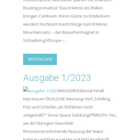
Routing pronatour: Das Erlebnis ins Rollen
bringen Cambium: Wenn Gäste zu Entdeckern
werden! hochkant macht Berge zum Erlebnis
Mountaincarts – der Besuchermagnet in
Schladming VIScope –…
WEITERLESEN
Ausgabe 1/2023
MAGAZIN Editorial Inhalt
Impressum ÖKOLOGIE Meinung: Hörl, Schilling,
Fritz und Schiefer:„Ist Skifahren noch
zeitgemäß?“ Snow Space Salzburg/PRINOTH: Yes,
we do! Skiregion Nassfeld:
Ressourcenschonende Nutzung der Natur
Kaprun und Planai setzen auf HVO-Kraftstoff