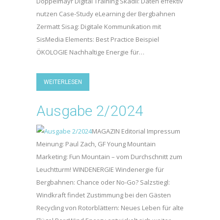
Doppelmayr Digital Training Skadii: Daten effektiv
nutzen Case-Study eLearning der Bergbahnen
Zermatt Sisag: Digitale Kommunikation mit
SisMedia Elements: Best Practice Beispiel
ÖKOLOGIE Nachhaltige Energie für…
WEITERLESEN
Ausgabe 2/2024
MAGAZIN Editorial Impressum
Meinung: Paul Zach, GF Young Mountain
Marketing: Fun Mountain – vom Durchschnitt zum
Leuchtturm! WINDENERGIE Windenergie für
Bergbahnen: Chance oder No-Go? Salzstiegl:
Windkraft findet Zustimmung bei den Gästen
Recycling von Rotorblättern: Neues Leben für alte