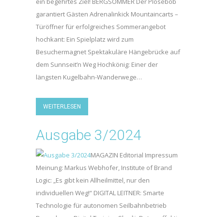
ein begehrtes Ziel! BERGSOMMER Der Plosebob
garantiert Gästen Adrenalinkick Mountaincarts –
Türöffner für erfolgreiches Sommerangebot
hochkant: Ein Spielplatz wird zum
Besuchermagnet Spektakuläre Hängebrücke auf
dem Sunnseit’n Weg Hochkönig: Einer der
längsten Kugelbahn-Wanderwege…
WEITERLESEN
Ausgabe 3/2024
MAGAZIN Editorial Impressum
Meinung: Markus Webhofer, Institute of Brand
Logic: „Es gibt kein Allheilmittel, nur den
individuellen Weg!“ DIGITAL LEITNER: Smarte
Technologie für autonomen Seilbahnbetrieb