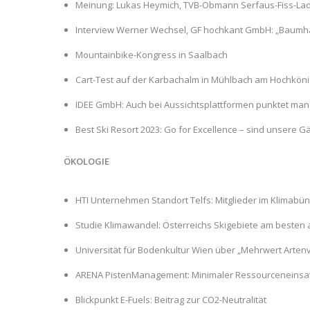
Meinung: Lukas Heymich, TVB-Obmann Serfaus-Fiss-Lad
Interview Werner Wechsel, GF hochkant GmbH: „Baumhau
Mountainbike-Kongress in Saalbach
Cart-Test auf der Karbachalm in Mühlbach am Hochköni
IDEE GmbH: Auch bei Aussichtsplattformen punktet man m
Best Ski Resort 2023: Go for Excellence – sind unsere 
ÖKOLOGIE
HTI Unternehmen Standort Telfs: Mitglieder im Klimabü
Studie Klimawandel: Österreichs Skigebiete am besten 
Universität für Bodenkultur Wien über „Mehrwert Artenvi
ARENA PistenManagement: Minimaler Ressourceneinsatz
Blickpunkt E-Fuels: Beitrag zur CO2-Neutralität