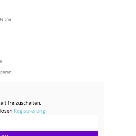
teiche
de
sparen
alt freizuschalten.
nlosen
Registrierung