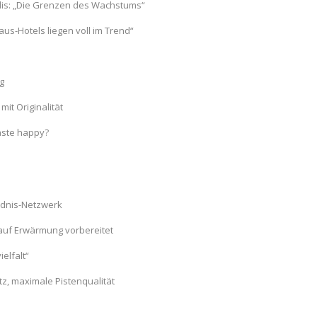
is: „Die Grenzen des Wachstums“
s-Hotels liegen voll im Trend“
g
it Originalität
Gäste happy?
ndnis-Netzwerk
auf Erwärmung vorbereitet
elfalt“
, maximale Pistenqualität