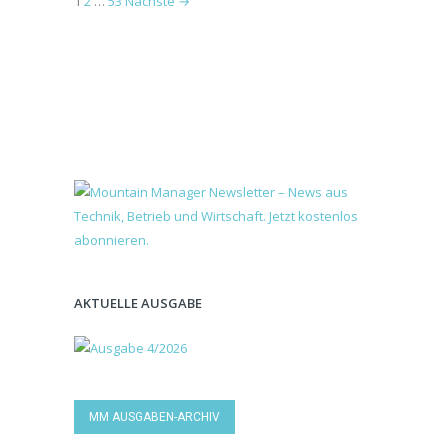
1
2
…
53
Nächste →
AKTUELLE AUSGABE
MM AUSGABEN-ARCHIV