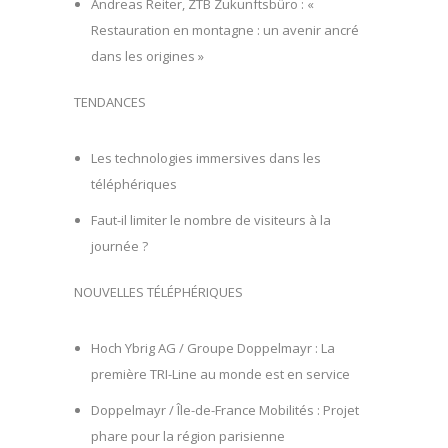
Andreas Reiter, ZTB Zukunftsbüro : «
Restauration en montagne : un avenir ancré
dans les origines »
TENDANCES
Les technologies immersives dans les
téléphériques
Faut-il limiter le nombre de visiteurs à la
journée ?
NOUVELLES TÉLÉPHÉRIQUES
Hoch Ybrig AG / Groupe Doppelmayr : La
première TRI-Line au monde est en service
Doppelmayr / Île-de-France Mobilités : Projet
phare pour la région parisienne