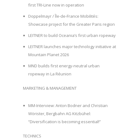
first TRI-Line now in operation
Doppelmayr / Île-de-France Mobilités:
Showcase project for the Greater Paris region
LEITNER to build Oceania’s first urban ropeway
LEITNER launches major technology initiative at
Mountain Planet 2026
MND builds first energy-neutral urban
ropeway in La Réunion
MARKETING & MANAGEMENT
MM-Interview: Anton Bodner and Christian
Wörister, Bergbahn AG Kitzbühel:
“Diversification is becoming essential!”
TECHNICS