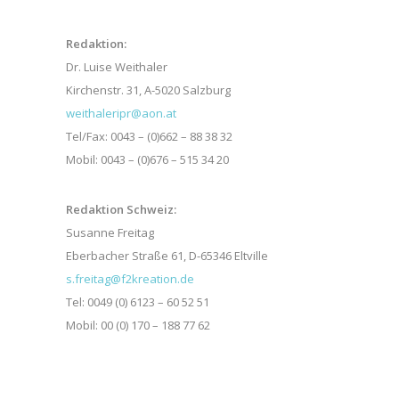
Redaktion:
Dr. Luise Weithaler
Kirchenstr. 31, A-5020 Salzburg
weithaleripr@aon.at
Tel/Fax: 0043 – (0)662 – 88 38 32
Mobil: 0043 – (0)676 – 515 34 20
Redaktion Schweiz:
Susanne Freitag
Eberbacher Straße 61, D-65346 Eltville
s.freitag@f2kreation.de
Tel: 0049 (0) 6123 – 60 52 51
Mobil: 00 (0) 170 – 188 77 62