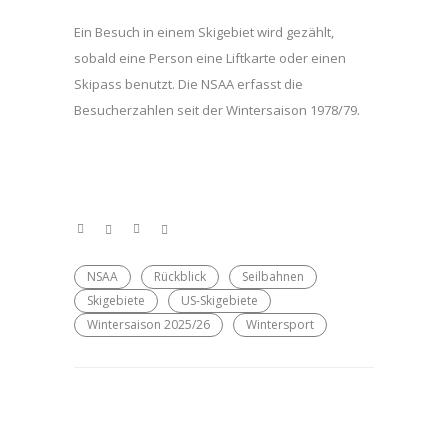
Ein Besuch in einem Skigebiet wird gezählt,
sobald eine Person eine Liftkarte oder einen
Skipass benutzt. Die NSAA erfasst die
Besucherzahlen seit der Wintersaison 1978/79.
NSAA
Rückblick
Seilbahnen
Skigebiete
US-Skigebiete
Wintersaison 2025/26
Wintersport