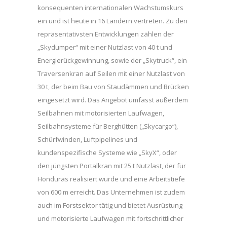
konsequenten internationalen Wachstumskurs
ein und ist heute in 16 Ländern vertreten. Zu den
repräsentativsten Entwicklungen zählen der
„Skydumper“ mit einer Nutzlast von 40 t und
Energierückgewinnung, sowie der „Skytruck“, ein
Traversenkran auf Seilen mit einer Nutzlast von
30 t, der beim Bau von Staudämmen und Brücken
eingesetzt wird. Das Angebot umfasst außerdem
Seilbahnen mit motorisierten Laufwagen,
Seilbahnsysteme für Berghütten („Skycargo“),
Schürfwinden, Luftpipelines und
kundenspezifische Systeme wie „SkyX“, oder
den jüngsten Portalkran mit 25 t Nutzlast, der für
Honduras realisiert wurde und eine Arbeitstiefe
von 600 m erreicht. Das Unternehmen ist zudem
auch im Forstsektor tätig und bietet Ausrüstung
und motorisierte Laufwagen mit fortschrittlicher