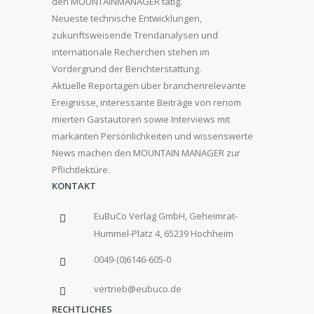
den MOUNTAINMANAGER tätig.
Neueste technische Entwicklungen,
zukunftsweisende Trendanalysen und
internationale Recherchen stehen im
Vordergrund der Berichterstattung.
Aktuelle Reportagen über branchenrelevante
Ereignisse, interessante Beiträge von renom
mierten Gastautoren sowie Interviews mit
markanten Persönlichkeiten und wissenswerte
News machen den MOUNTAIN MANAGER zur
Pflichtlektüre.
KONTAKT
EuBuCo Verlag GmbH, Geheimrat-
Hummel-Platz 4, 65239 Hochheim
0049-(0)6146-605-0
vertrieb@eubuco.de
RECHTLICHES