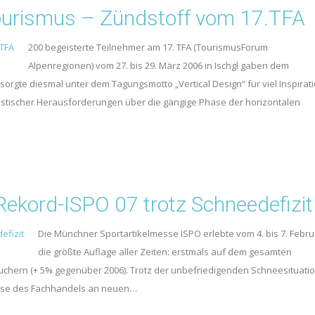
tourismus – Zündstoff vom 17.TFA
200 begeisterte Teilnehmer am 17. TFA (TourismusForum
Alpenregionen) vom 27. bis 29. März 2006 in Ischgl gaben dem
rgte diesmal unter dem Tagungsmotto „Vertical Design“ für viel Inspirat
ristischer Herausforderungen über die gängige Phase der horizontalen
Rekord-ISPO 07 trotz Schneedefizit
Die Münchner Sportartikelmesse ISPO erlebte vom 4. bis 7. Febru
die größte Auflage aller Zeiten: erstmals auf dem gesamten
suchern (+ 5% gegenüber 2006). Trotz der unbefriedigenden Schneesituati
esse des Fachhandels an neuen…