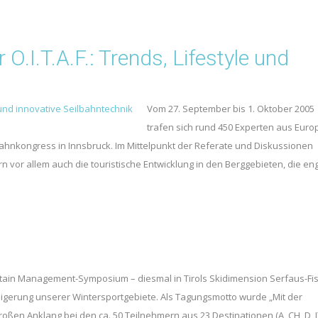
O.I.T.A.F.: Trends, Lifestyle und
Vom 27. September bis 1. Oktober 2005
trafen sich rund 450 Experten aus Euro
ahnkongress in Innsbruck. Im Mittelpunkt der Referate und Diskussionen
rn vor allem auch die touristische Entwicklung in den Berggebieten, die e
tain Management-Symposium – diesmal in Tirols Skidimension Serfaus-Fis
steigerung unserer Wintersportgebiete. Als Tagungsmotto wurde „Mit der
oßen Anklang bei den ca. 50 Teilnehmern aus 23 Destinationen (A, CH, D, I)