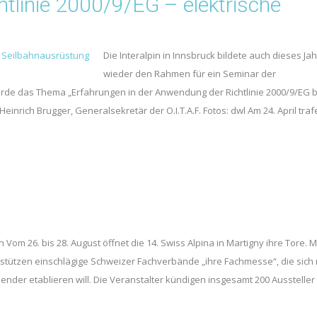
chtlinie 2000/9/EG – elektrische
Die Interalpin in Innsbruck bildete auch dieses Jah
wieder den Rahmen für ein Seminar der
 wurde das Thema „Erfahrungen in der Anwendung der Richtlinie 2000/9/EG b
inrich Brugger, Generalsekretär der O.I.T.A.F. Fotos: dwl Am 24. April traf
m 26. bis 28. August öffnet die 14. Swiss Alpina in Martigny ihre Tore. M
stützen einschlägige Schweizer Fachverbände „ihre Fachmesse“, die sich 
nder etablieren will. Die Veranstalter kündigen insgesamt 200 Aussteller