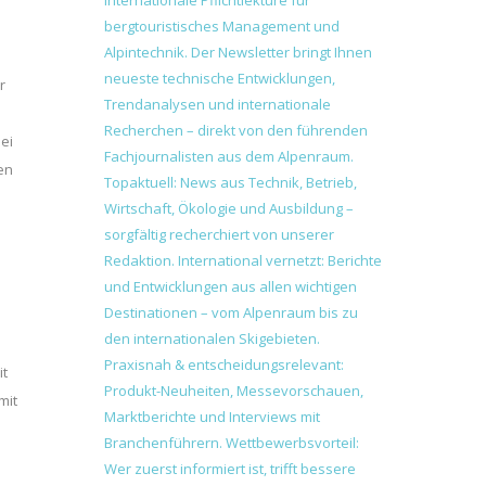
r
ei
en
it
mit