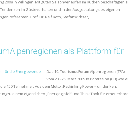
g 2008 in Willingen. Mit guten Saisonverläufen im Rücken beschäftigten s
 Tendenzen im Gästeverhalten und in der Ausgestaltung des eigenen
ger Referenten: Prof. Dr. Ralf Roth, StefanWirbser,…
Alpenregionen als Plattform für
Das 19. TourismusForum Alpenregionen (TFA)
vom 23.–25. März 2009 in Pontresina (CH) war e
nd die 150 Teilnehmer. Aus dem Motto „Rethinking Power – umdenken,
ungzu einem eigentlichen „Energiegipfel“ und Think Tank für erneuerbar