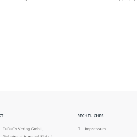
KT
RECHTLICHES
EuBuCo Verlag GmbH,
Impressum
Geheimrat-Hummel-Platz 4,