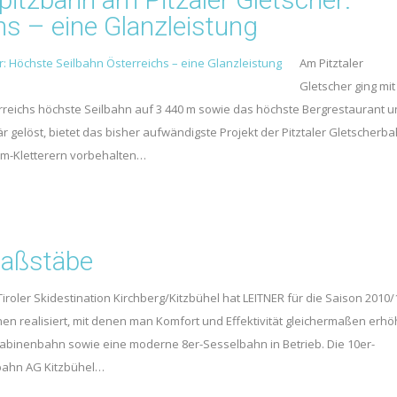
hs – eine Glanzleistung
Am Pitztaler
Gletscher ging mit
reichs höchste Seilbahn auf 3 440 m sowie das höchste Bergrestaurant 
är gelöst, bietet das bisher aufwändigste Projekt der Pitztaler Gletscherb
rem-Kletterern vorbehalten…
Maßstäbe
iroler Skidestination Kirchberg/Kitzbühel hat LEITNER für die Saison 2010/
en realisiert, mit denen man Komfort und Effektivität gleichermaßen erhö
Kabinenbahn sowie eine moderne 8er-Sesselbahn in Betrieb. Die 10er-
bahn AG Kitzbühel…