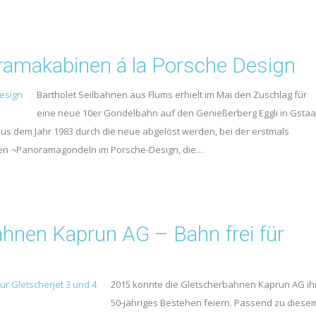
ramakabinen á la Porsche Design
Bartholet Seilbahnen aus Flums erhielt im Mai den Zuschlag für
eine neue 10er Gondelbahn auf den Genießerberg Eggli in Gstaa
aus dem Jahr 1983 durch die neue abgelöst werden, bei der erstmals
uen ¬Panoramagondeln im Porsche-Design, die…
en Kaprun AG – Bahn frei für
2015 konnte die Gletscherbahnen Kaprun AG ih
50-jähriges Bestehen feiern. Passend zu diese