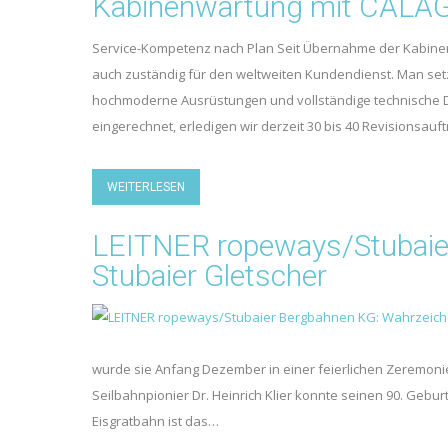
Kabinenwartung mit CALA
Service-Kompetenz nach Plan Seit Übernahme der Kabinenba
auch zuständig für den weltweiten Kundendienst. Man setz
hochmoderne Ausrüstungen und vollständige technische Do
eingerechnet, erledigen wir derzeit 30 bis 40 Revisionsau
WEITERLESEN
LEITNER ropeways/Stubaie
Stubaier Gletscher
wurde sie Anfang Dezember in einer feierlichen Zeremonie 
Seilbahnpionier Dr. Heinrich Klier konnte seinen 90. Gebu
Eisgratbahn ist das…