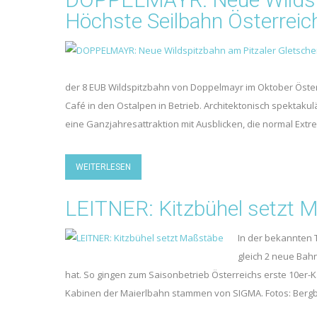
Höchste Seilbahn Österreic
der 8 EUB Wildspitzbahn von Doppelmayr im Oktober Öster
Café in den Ostalpen in Betrieb. Architek­tonisch spektakul
eine Ganzjahresattraktion mit Ausblicken, die normal Ext
WEITERLESEN
LEITNER: Kitzbühel setzt 
In der bekannten T
gleich 2 neue Bahn
hat. So gingen zum Saisonbetrieb Österreichs erste 10er-
Kabinen der Maierlbahn stammen von SIGMA. Fotos: Berg