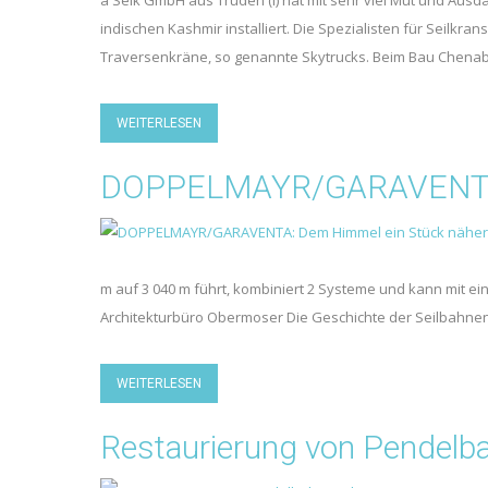
a Seik GmbH aus Truden (I) hat mit sehr viel Mut und Ausd
indischen Kashmir installiert. Die Spezialisten für Seilkr
Traversenkräne, so genannte Skytrucks. Beim Bau Chenab
WEITERLESEN
DOPPELMAYR/GARAVENTA: 
m auf 3 040 m führt, kombiniert 2 Systeme und kann mit ei
Architekturbüro Obermoser Die Geschichte der Seilbahne
WEITERLESEN
Restaurierung von Pendelba