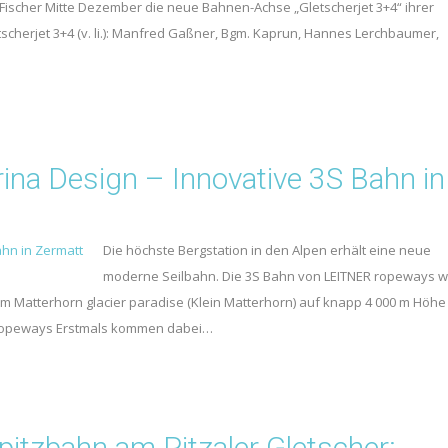
Fischer Mitte Dezember die neue Bahnen-Achse „Gletscherjet 3+4“ ihrer
cherjet 3+4 (v. li.): Manfred Gaßner, Bgm. Kaprun, Hannes Lerchbaumer,
na Design – Innovative 3S Bahn in
Die höchste Bergstation in den Alpen erhält eine neue
moderne Seilbahn. Die 3S Bahn von LEITNER ropeways w
um Matterhorn glacier paradise (Klein Matterhorn) auf knapp 4 000 m Höhe
R ropeways Erstmals kommen dabei…
zbahn am Pitzaler Gletscher: