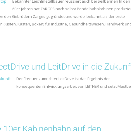
Bekannter Leichtmetallbauer reüssiert auch bei Seilbahnen In den
60er Jahren hat ZARGES noch selbst Pendelbahnkabinen produzier
von den Gebrüdern Zarges gegründet und wurde bekannt als der erste
ten (Kisten, Kasten, Boxen) für Industrie, Gesundheitswesen, Handwerk un
tDrive und LeitDrive in die Zukunf
Der Frequenzumrichter LeitDrive ist das Ergebnis der
konsequenten Entwicklungsarbeit von LEITNER und setzt Mastbe
10er Kabinenbahn auf den