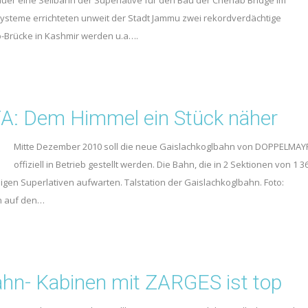
auer eine Seilbahn der Superlative für den Bau der Chenab Bridge im
ansysteme errichteten unweit der Stadt Jammu zwei rekordverdächtige
-Brücke in Kashmir werden u.a….
Dem Himmel ein Stück näher
Mitte Dezember 2010 soll die neue Gaislachkoglbahn von DOPPELMAY
offiziell in Betrieb gestellt werden. Die Bahn, die in 2 Sektionen von 1 3
nigen Superlativen aufwarten. Talstation der Gaislachkoglbahn. Foto:
n auf den…
hn- Kabinen mit ZARGES ist top