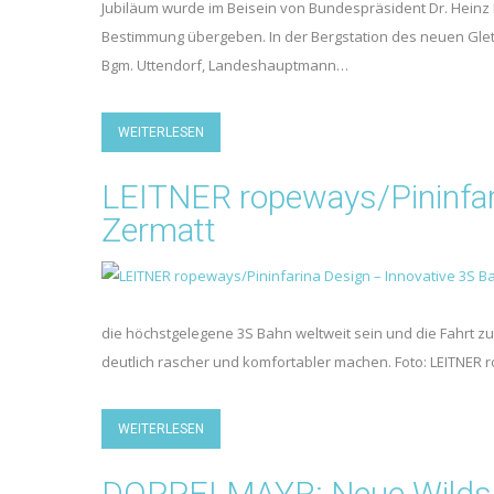
Jubiläum wurde im Beisein von Bundespräsident Dr. Heinz 
Bestimmung übergeben. In der Bergstation des neuen Glets
Bgm. Uttendorf, Landeshauptmann…
WEITERLESEN
LEITNER ropeways/Pininfari
Zermatt
die höchstgelegene 3S Bahn weltweit sein und die Fahrt z
deutlich rascher und komfortabler machen. Foto: LEITNE
WEITERLESEN
DOPPELMAYR: Neue Wildspit