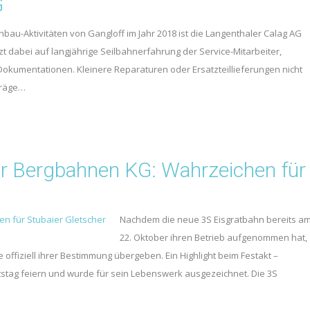
G
u-Aktivitäten von Gangloff im Jahr 2018 ist die Langenthaler Calag AG
t dabei auf langjährige Seilbahnerfahrung der Service-Mitarbeiter,
kumentationen. Kleinere Reparaturen oder Ersatzteillieferungen nicht
fträge…
r Bergbahnen KG: Wahrzeichen für
Nachdem die neue 3S Eisgratbahn bereits a
22. Oktober ihren Betrieb aufgenommen hat,
offiziell ihrer Bestimmung übergeben. Ein Highlight beim Festakt –
rtstag feiern und wurde für sein Lebenswerk ausgezeichnet. Die 3S