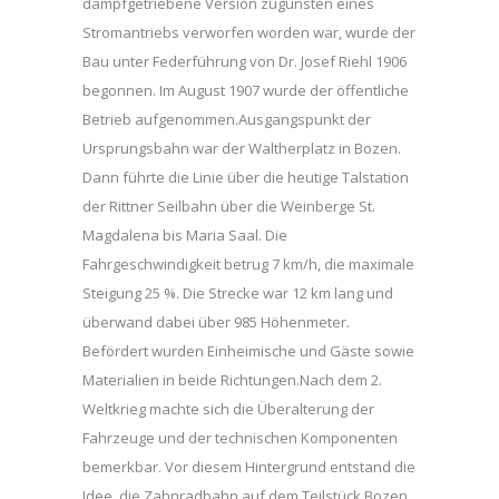
dampfgetriebene Version zugunsten eines
Stromantriebs verworfen worden war, wurde der
Bau unter Federführung von Dr. Josef Riehl 1906
begonnen. Im August 1907 wurde der öffentliche
Betrieb aufgenommen.Ausgangspunkt der
Ursprungsbahn war der Waltherplatz in Bozen.
Dann führte die Linie über die heutige Talstation
der Rittner Seilbahn über die Weinberge St.
Magdalena bis Maria Saal. Die
Fahrgeschwindigkeit betrug 7 km/h, die maximale
Steigung 25 %. Die Strecke war 12 km lang und
überwand dabei über 985 Höhenmeter.
Befördert wurden Einheimische und Gäste sowie
Materialien in beide Richtungen.Nach dem 2.
Weltkrieg machte sich die Überalterung der
Fahrzeuge und der technischen Komponenten
bemerkbar. Vor diesem Hintergrund entstand die
Idee, die Zahnradbahn auf dem Teilstück Bozen