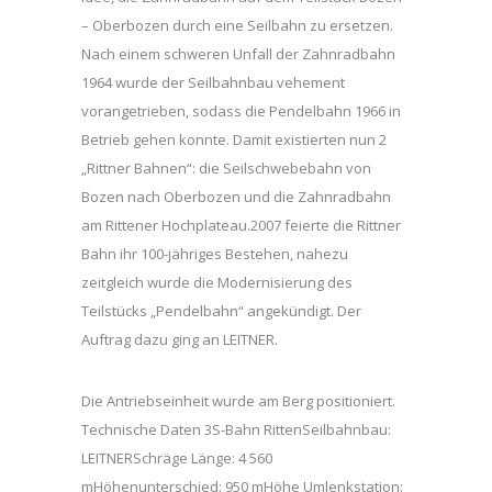
– Oberbozen durch eine Seilbahn zu ersetzen.
Nach einem schweren Unfall der Zahnradbahn
1964 wurde der Seilbahnbau vehement
vorangetrieben, sodass die Pendelbahn 1966 in
Betrieb gehen konnte. Damit existierten nun 2
„Rittner Bahnen“: die Seilschwebebahn von
Bozen nach Oberbozen und die Zahnradbahn
am Rittener Hochplateau.2007 feierte die Rittner
Bahn ihr 100-jähriges Bestehen, nahezu
zeitgleich wurde die Modernisierung des
Teilstücks „Pendelbahn“ angekündigt. Der
Auftrag dazu ging an LEITNER.
Die Antriebseinheit wurde am Berg positioniert.
Technische Daten 3S-Bahn RittenSeilbahnbau:
LEITNERSchräge Länge: 4 560
mHöhenunterschied: 950 mHöhe Umlenkstation: