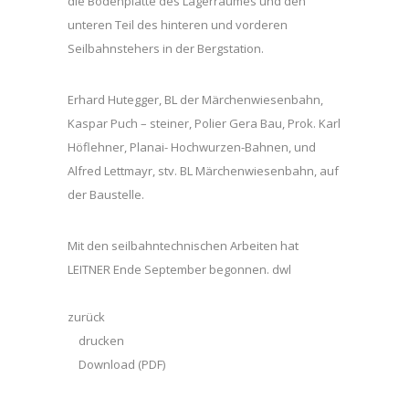
die Bodenplatte des Lagerraumes und den
unteren Teil des hinteren und vorderen
Seilbahnstehers in der Bergstation.
Erhard Hutegger, BL der Märchenwiesenbahn,
Kaspar Puch – steiner, Polier Gera Bau, Prok. Karl
Höflehner, Planai- Hochwurzen-Bahnen, und
Alfred Lettmayr, stv. BL Märchenwiesenbahn, auf
der Baustelle.
Mit den seilbahntechnischen Arbeiten hat
LEITNER Ende September begonnen. dwl
zurück
drucken
Download (PDF)