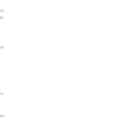
 zu
kt
och
ix
ren