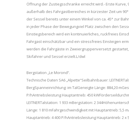
Öffnung der Zustiegsschranke erreicht wird.- Erste Kurve,
außerhalb des Fahrgastbereiches in kürzester Zeit um 90°
der Sessel bereits unter einem Winkel von ca. 45° zur Ba
in jeder Phase der Bewegungviel Platz zwischen den Sesse
Einstiegsbereich wird ein kontinuierliches, ruckfreies Ei
Fahrgast einschätzbar und ein stressfreies Einsteigen ermög
werden die Fahrgäste in Zweiergruppenversetzt gestarte
Skifahrer und Sessel erzielt.L/dwl
Bergstation „Le Morond“.
Technische Daten SA6 „Alpette“Seilbahnbauer: LEITNERTalst
BergSpanneinrichtung: im TalGeneigte Länge: 884,20 mGesa
P/hAntriebsleistung Hauptantrieb: 450 kWFörderseildurc
LEITNERTalstation: 1 933 mBergstation: 2 344Höhenuntersc
Länge: 1 810 mFahrgeschwindigkeit mit Hauptantrieb: 5,5 
Hauptantrieb: 4 400 P/hAntriebsleistung Hauptantrieb: 2 