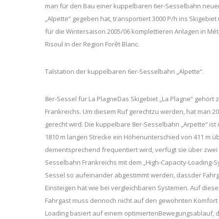
man für den Bau einer kuppelbaren 6er-Sesselbahn neuer
„Alpette“ gegeben hat, transportiert 3000 P/h ins Skigebi
für die Wintersaison 2005/06 komplettieren Anlagen in Mé
Risoul in der Region Forêt Blanc.
Talstation der kuppelbaren 6er-Sesselbahn „Alpette“.
8er-Sessel für La PlagneDas Skigebiet „La Plagne“ gehört
Frankreichs. Um diesem Ruf gerechtzu werden, hat man 200
gerecht wird. Die kuppelbare 8er-Sesselbahn „Arpette“ ist 
1810 m langen Strecke ein Höhenunterschied von 411 m üb
dementsprechend frequentiert wird, verfügt sie über zwei 
Sesselbahn Frankreichs mit dem „High-Capacity-Loading-
Sessel so aufeinander abgestimmt werden, dassder Fahrgas
Einsteigen hat wie bei vergleichbaren Systemen. Auf dies
Fahrgast muss dennoch nicht auf den gewohnten Komfort ve
Loading basiert auf einem optimiertenBewegungsablauf, de