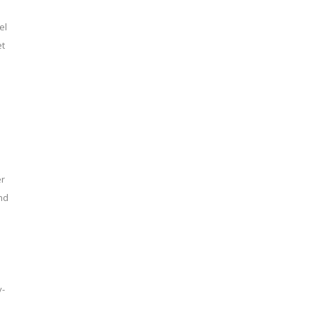
el
et
er
nd
y-