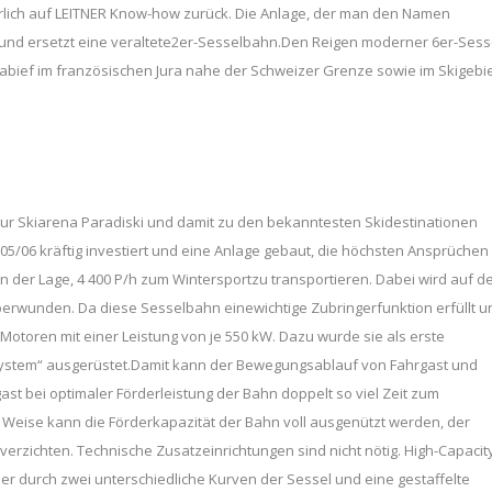
lich auf LEITNER Know-how zurück. Die Anlage, der man den Namen
et und ersetzt eine veraltete2er-Sesselbahn.Den Reigen moderner 6er-Sess
tabief im französischen Jura nahe der Schweizer Grenze sowie im Skigebi
 zur Skiarena Paradiski und damit zu den bekanntesten Skidestinationen
5/06 kräftig investiert und eine Anlage gebaut, die höchsten Ansprüchen
in der Lage, 4 400 P/h zum Wintersportzu transportieren. Dabei wird auf d
erwunden. Da diese Sesselbahn einewichtige Zubringerfunktion erfüllt u
Motoren mit einer Leistung von je 550 kW. Dazu wurde sie als erste
System“ ausgerüstet.Damit kann der Bewegungsablauf von Fahrgast und
t bei optimaler Förderleistung der Bahn doppelt so viel Zeit zum
e Weise kann die Förderkapazität der Bahn voll ausgenützt werden, der
rzichten. Technische Zusatzeinrichtungen sind nicht nötig. High-Capacit
r durch zwei unterschiedliche Kurven der Sessel und eine gestaffelte