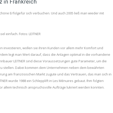
 in Frankreich
schöne Erfolgefür sich verbuchen. Und auch 2005 ließ man wieder mit
sel einfach. Fotos: LEITNER
n investieren, wollen sie ihren Kunden vor allem mehr Komfort und
rdem legt man Wert darauf, dass die Anlagen optimal in die vorhandene
bahnbauer LEITNER sind diese Voraussetzungen gute Parameter, um die
s zu stellen. Dabei kommen dem Unternehmen neben dem bewährten
rung am französischen Markt zugute und das Vertrauen, das man sich in
EITNER wurde 1988 ein Schlepplift in Les Ménuires gebaut. Ihm folgten
vor allem technisch anspruchsvolle Aufträge lukriert werden konnten.