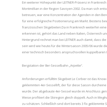
Ein weiterer Höhepunkt der LEITNER-Präsenz in Frankrei
Montmélian in der Region Savoyen 2002. Da man sich entsc
betreuen, war eine Konzentration der Agenden in den Ber
für eine erfolgreiche Positionierung am Markt. Bestens b
französischen Skigebieten.Da in Frankreich weiterhin ei
erkennen ist, gehört das Land neben Italien, Österreich 
Hintergrund rechnet man bei LEITNER auch damit, dass di
sein wird wie heute.Für die Wintersaison 2005/06 wurde 
einer technisch besonders anspruchsvollen kuppelbaren
Bergstation der 8er-Sesselbahn „Arpette“.
Anforderungen erfülltIm Skigebiet Le Corbier ist das Know-h
geklemmten 4er-Sessellift, der für diese Saison durchein
wurde. Der abgebaute 4er-Sessel wurde im Anschluss genera
Weise profitiert die Skiregion gleich doppelt. Auch in Meg
zu schätzen. Schließlich sind dort bereits 3 fix geklemmte