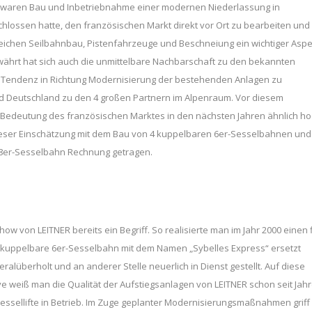
ch waren Bau und Inbetriebnahme einer modernen Niederlassung in
hlossen hatte, den französischen Markt direkt vor Ort zu bearbeiten und
eichen Seilbahnbau, Pistenfahrzeuge und Beschneiung ein wichtiger Aspe
ewährt hat sich auch die unmittelbare Nachbarschaft zu den bekannten
ne Tendenz in Richtung Modernisierung der bestehenden Anlagen zu
und Deutschland zu den 4 großen Partnern im Alpenraum. Vor diesem
e Bedeutung des französischen Marktes in den nächsten Jahren ähnlich h
dieser Einschätzung mit dem Bau von 4 kuppelbaren 6er-Sesselbahnen und
 8er-Sesselbahn Rechnung getragen.
ow von LEITNER bereits ein Begriff. So realisierte man im Jahr 2000 einen f
e kuppelbare 6er-Sesselbahn mit dem Namen „Sybelles Express“ ersetzt
lüberholt und an anderer Stelle neuerlich in Dienst gestellt. Auf diese
ève weiß man die Qualität der Aufstiegsanlagen von LEITNER schon seit Jah
 Sessellifte in Betrieb. Im Zuge geplanter Modernisierungsmaßnahmen griff