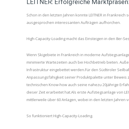
LEITNER: Erfolgreiche Marktpräsenz
Schon in den letzten Jahren konnte LEITNER in Frankreich 
ausgesprochen interessanten Aufträgen aufhorchen.
High-Capacity-Loading macht das Einsteigen in den 8er-Ses
Wenn Skigebiete in Frankreich in moderne Aufstiegsanlage
minimierte Wartezeiten auch bei Hochbetrieb bieten. Auße
Infrastruktur eingebettet werden.Für den Südtiroler Seil
Anpassungsfähigkeit seiner Produktpalette unter Bewei
technischen Know-how auch seine nahezu 20jährige Erfah
dieser Zeit erarbeitet hat.Als erste Aufstiegsanlage von L
mittlerweile über 60 Anlagen, wobei in den letzten Jahren 
So funktioniert High-Capacity-Loading.