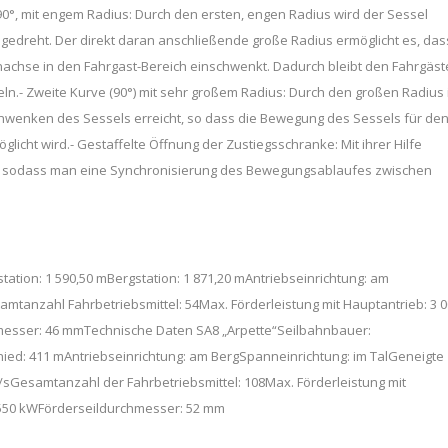
 90°, mit engem Radius: Durch den ersten, engen Radius wird der Sessel
 gedreht. Der direkt daran anschließende große Radius ermöglicht es, das
hnachse in den Fahrgast-Bereich einschwenkt. Dadurch bleibt den Fahrgäs
ln.- Zweite Kurve (90°) mit sehr großem Radius: Durch den großen Radius
nschwenken des Sessels erreicht, so dass die Bewegung des Sessels für de
licht wird.- Gestaffelte Öffnung der Zustiegsschranke: Mit ihrer Hilfe
t, sodass man eine Synchronisierung des Bewegungsablaufes zwischen
ation: 1 590,50 mBergstation: 1 871,20 mAntriebseinrichtung: am
mtanzahl Fahrbetriebsmittel: 54Max. Förderleistung mit Hauptantrieb: 3 
hmesser: 46 mmTechnische Daten SA8 „Arpette“Seilbahnbauer:
hied: 411 mAntriebseinrichtung: am BergSpanneinrichtung: im TalGeneigte
m/sGesamtanzahl der Fahrbetriebsmittel: 108Max. Förderleistung mit
x 550 kWFörderseildurchmesser: 52 mm