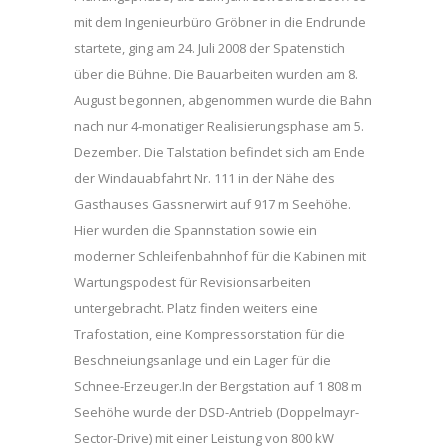
mit dem Ingenieurbüro Gröbner in die Endrunde
startete, ging am 24. Juli 2008 der Spatenstich
über die Bühne. Die Bauarbeiten wurden am 8.
August begonnen, abgenommen wurde die Bahn
nach nur 4-monatiger Realisierungsphase am 5.
Dezember. Die Talstation befindet sich am Ende
der Windauabfahrt Nr. 111 in der Nähe des
Gasthauses Gassnerwirt auf 917 m Seehöhe.
Hier wurden die Spannstation sowie ein
moderner Schleifenbahnhof für die Kabinen mit
Wartungspodest für Revisionsarbeiten
untergebracht. Platz finden weiters eine
Trafostation, eine Kompressorstation für die
Beschneiungsanlage und ein Lager für die
Schnee-Erzeuger.In der Bergstation auf 1 808 m
Seehöhe wurde der DSD-Antrieb (Doppelmayr-
Sector-Drive) mit einer Leistung von 800 kW