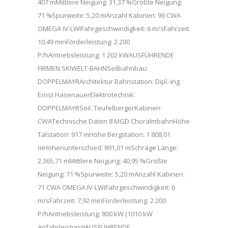
407 mMittlere Neigung: 31,37 %Größte Neigung:
71 %Spurweite: 5,20 mAnzahl Kabinen: 96 CWA
OMEGA IV-LWIFahrgeschwindigkeit: 6 m/sFahrzeit:
10,49 minFörderleistung: 2 200
P/hAntriebsleistung: 1 202 kWAUSFÜHRENDE
FIRMEN SKIWELT-BAHNSeilbahnbau:
DOPPELMAYRArchitektur Bahnstation: Dipl.-Ing.
Ernst HasenauerElektrotechnik:
DOPPELMAYRSeil: TeufelbergerKabinen:
CWATechnische Daten 8 MGD ChoralmbahnHöhe
Talstation: 917 mHöhe Bergstation: 1 808,01
mHöhenunterschied: 891,01 mSchräge Länge:
2.365,71 mMittlere Neigung: 40,95 %Größte
Neigung: 71 %Spurweite: 5,20 mAnzahl Kabinen:
71 CWA OMEGA IV-LWIFahrgeschwindigkeit: 6
m/sFahrzeit: 7,92 minFörderleistung: 2 200
P/hAntriebsleistung: 800 kW (1010 kW
Anfahrleistung)AUSFÜHRENDE