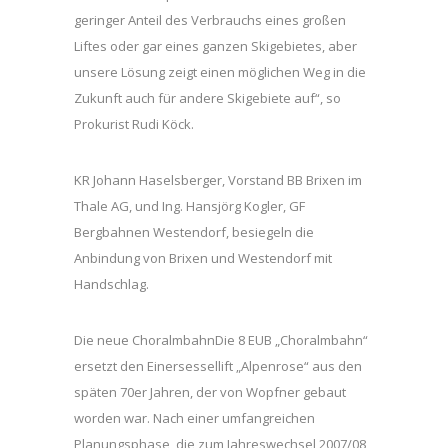
geringer Anteil des Verbrauchs eines großen
Liftes oder gar eines ganzen Skigebietes, aber
unsere Lösung zeigt einen möglichen Weg in die
Zukunft auch für andere Skigebiete auf“, so
Prokurist Rudi Köck.
KR Johann Haselsberger, Vorstand BB Brixen im
Thale AG, und Ing. Hansjörg Kogler, GF
Bergbahnen Westendorf, besiegeln die
Anbindung von Brixen und Westendorf mit
Handschlag.
Die neue ChoralmbahnDie 8 EUB „Choralmbahn“
ersetzt den Einersessellift „Alpenrose“ aus den
späten 70er Jahren, der von Wopfner gebaut
worden war. Nach einer umfangreichen
Planungsphase, die zum Jahreswechsel 2007/08