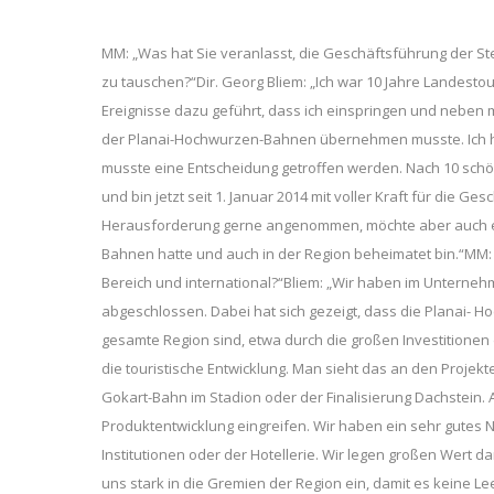
MM: „Was hat Sie veranlasst, die Geschäftsführung der 
zu tauschen?“Dir. Georg Bliem: „Ich war 10 Jahre Landesto
Ereignisse dazu geführt, dass ich einspringen und neben 
der Planai-Hochwurzen-Bahnen übernehmen musste. Ich ha
musste eine Entscheidung getroffen werden. Nach 10 schö
und bin jetzt seit 1. Januar 2014 mit voller Kraft für die
Herausforderung gerne angenommen, möchte aber auch er
Bahnen hatte und auch in der Region beheimatet bin.“MM: 
Bereich und international?“Bliem: „Wir haben im Unterneh
abgeschlossen. Dabei hat sich gezeigt, dass die Planai- 
gesamte Region sind, etwa durch die großen Investitionen
die touristische Entwicklung. Man sieht das an den Projekt
Gokart-Bahn im Stadion oder der Finalisierung Dachstein. 
Produktentwicklung eingreifen. Wir haben ein sehr gutes
Institutionen oder der Hotellerie. Wir legen großen Wert 
uns stark in die Gremien der Region ein, damit es keine Lee