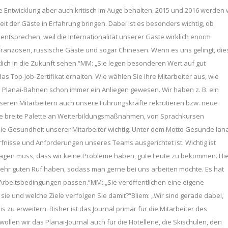
ie Entwicklung aber auch kritisch im Auge behalten. 2015 und 2016 werden 
t der Gäste in Erfahrung bringen. Dabei ist es besonders wichtig, ob
tsprechen, weil die Internationalität unserer Gäste wirklich enorm
nzosen, russische Gäste und sogar Chinesen. Wenn es uns gelingt, die
lich in die Zukunft sehen.“MM: „Sie legen besonderen Wert auf gut
s Top-Job-Zertifikat erhalten. Wie wählen Sie Ihre Mitarbeiter aus, wie
n Planai-Bahnen schon immer ein Anliegen gewesen. Wir haben z. B. ein
seren Mitarbeitern auch unsere Führungskräfte rekrutieren bzw. neue
ne breite Palette an Weiterbildungsmaßnahmen, von Sprachkursen
die Gesundheit unserer Mitarbeiter wichtig. Unter dem Motto Gesunde lanai
fnisse und Anforderungen unseres Teams ausgerichtet ist. Wichtig ist
h sagen muss, dass wir keine Probleme haben, gute Leute zu bekommen. Hi
n sehr guten Ruf haben, sodass man gerne bei uns arbeiten möchte. Es hat
Arbeitsbedingungen passen.“MM: „Sie veröffentlichen eine eigene
 sie und welche Ziele verfolgen Sie damit?“Bliem: „Wir sind gerade dabei,
zu erweitern. Bisher ist das Journal primär für die Mitarbeiter des
len wir das Planai-Journal auch für die Hotellerie, die Skischulen, den