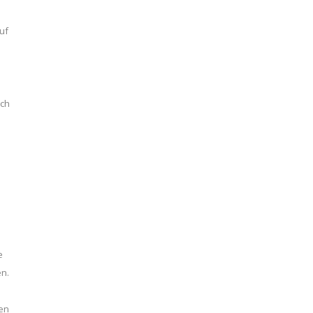
uf
uch
e
en.
en