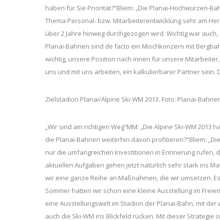
haben für Sie Priorität?“Bliem: „Die Planai-Hochwurzen-Ba
Thema Personal- bzw. Mitarbeiterentwicklung sehr am Herz
über 2 Jahre hinweg durchgezogen wird. Wichtig war auch,
Planai-Bahnen sind de facto ein Mischkonzern mit Bergb
wichtig, unsere Position nach innen für unsere Mitarbeiter,
uns und mit uns arbeiten, ein kalkulierbarer Partner sein. D
Zielstadion Planai/Alpine Ski-WM 2013. Foto: Planai-Bahne
„Wir sind am richtigen Weg“MM: „Die Alpine Ski-WM 2013 
die Planai-Bahnen weiterhin davon profitieren?“Bliem: „Di
nur die umfangreichen Investitionen in Erinnerung rufen, d
aktuellen Aufgaben gehen jetzt natürlich sehr stark ins 
wir eine ganze Reihe an Maßnahmen, die wir umsetzen. Es 
Sommer hatten wir schon eine kleine Ausstellung im Freie
eine Ausstellungswelt im Stadion der Planai-Bahn, mit der wi
auch die Ski-WM ins Blickfeld rücken. Mit dieser Strategie