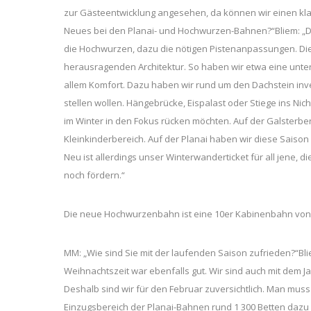
zur Gästeentwicklung angesehen, da können wir einen kla
Neues bei den Planai- und Hochwurzen-Bahnen?“Bliem: „Di
die Hochwurzen, dazu die nötigen Pistenanpassungen. Di
herausragenden Architektur. So haben wir etwa eine unte
allem Komfort. Dazu haben wir rund um den Dachstein inves
stellen wollen. Hängebrücke, Eispalast oder Stiege ins Nich
im Winter in den Fokus rücken möchten. Auf der Galsterber
Kleinkinderbereich. Auf der Planai haben wir diese Saison a
Neu ist allerdings unser Winterwanderticket für all jene, d
noch fördern.“
Die neue Hochwurzenbahn ist eine 10er Kabinenbahn von Le
MM: „Wie sind Sie mit der laufenden Saison zufrieden?“Bliem
Weihnachtszeit war ebenfalls gut. Wir sind auch mit dem Jan
Deshalb sind wir für den Februar zuversichtlich. Man muss 
Einzugsbereich der Planai-Bahnen rund 1 300 Betten daz