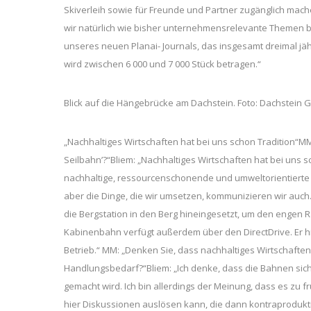
Skiverleih sowie für Freunde und Partner zugänglich mache
wir natürlich wie bisher unternehmensrelevante Themen be
unseres neuen Planai- Journals, das insgesamt dreimal jähr
wird zwischen 6 000 und 7 000 Stück betragen.“
Blick auf die Hängebrücke am Dachstein. Foto: Dachstein
„Nachhaltiges Wirtschaften hat bei uns schon Tradition“MM
Seilbahn’?“Bliem: „Nachhaltiges Wirtschaften hat bei uns s
nachhaltige, ressourcenschonende und umweltorientierte 
aber die Dinge, die wir umsetzen, kommunizieren wir auc
die Bergstation in den Berg hineingesetzt, um den engen R
Kabinenbahn verfügt außerdem über den DirectDrive. Er hi
Betrieb.“ MM: „Denken Sie, dass nachhaltiges Wirtschaften
Handlungsbedarf?“Bliem: „Ich denke, dass die Bahnen sich
gemacht wird. Ich bin allerdings der Meinung, dass es zu f
hier Diskussionen auslösen kann, die dann kontraproduktiv