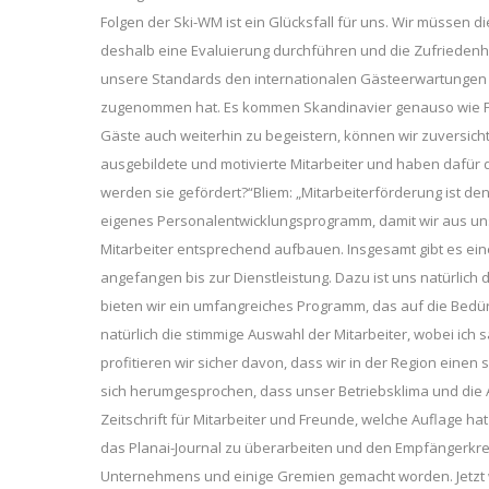
Folgen der Ski-WM ist ein Glücksfall für uns. Wir müssen d
deshalb eine Evaluierung durchführen und die Zufriedenhei
unsere Standards den internationalen Gästeerwartungen en
zugenommen hat. Es kommen Skandinavier genauso wie Fra
Gäste auch weiterhin zu begeistern, können wir zuversicht
ausgebildete und motivierte Mitarbeiter und haben dafür da
werden sie gefördert?“Bliem: „Mitarbeiterförderung ist de
eigenes Personalentwicklungsprogramm, damit wir aus un
Mitarbeiter entsprechend aufbauen. Insgesamt gibt es ei
angefangen bis zur Dienstleistung. Dazu ist uns natürlich 
bieten wir ein umfangreiches Programm, das auf die Bedür
natürlich die stimmige Auswahl der Mitarbeiter, wobei ic
profitieren wir sicher davon, dass wir in der Region eine
sich herumgesprochen, dass unser Betriebsklima und die 
Zeitschrift für Mitarbeiter und Freunde, welche Auflage hat
das Planai-Journal zu überarbeiten und den Empfängerkreis 
Unternehmens und einige Gremien gemacht worden. Jetzt wol