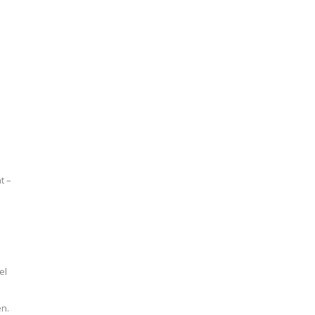
t –
n
m
el
en.