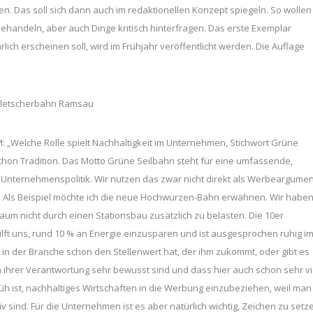
n. Das soll sich dann auch im redaktionellen Konzept spiegeln. So wollen
handeln, aber auch Dinge kritisch hinterfragen. Das erste Exemplar
lich erscheinen soll, wird im Frühjahr veröffentlicht werden. Die Auflage
 Gletscherbahn Ramsau
: „Welche Rolle spielt Nachhaltigkeit im Unternehmen, Stichwort Grüne
chon Tradition. Das Motto Grüne Seilbahn steht für eine umfassende,
Unternehmenspolitik. Wir nutzen das zwar nicht direkt als Werbeargumen
h. Als Beispiel möchte ich die neue Hochwurzen-Bahn erwähnen. Wir habe
aum nicht durch einen Stationsbau zusätzlich zu belasten. Die 10er
lft uns, rund 10 % an Energie einzusparen und ist ausgesprochen ruhig i
 in der Branche schon den Stellenwert hat, der ihm zukommt, oder gibt es
 ihrer Verantwortung sehr bewusst sind und dass hier auch schon sehr vi
rüh ist, nachhaltiges Wirtschaften in die Werbung einzubeziehen, weil man
 sind. Für die Unternehmen ist es aber natürlich wichtig, Zeichen zu setz