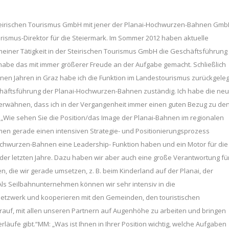
Steirischen Tourismus GmbH mit jener der Planai-Hochwurzen-Bahnen Gm
urismus-Direktor für die Steiermark. Im Sommer 2012 haben aktuelle
meiner Tätigkeit in der Steirischen Tourismus GmbH die Geschäftsführung
be das mit immer größerer Freude an der Aufgabe gemacht. Schließlich
nen Jahren in Graz habe ich die Funktion im Landestourismus zurückgeleg
 Geschäftsführung der Planai-Hochwurzen-Bahnen zuständig. Ich habe die ne
wähnen, dass ich in der Vergangenheit immer einen guten Bezug zu de
„Wie sehen Sie die Position/das Image der Planai-Bahnen im regionalen
men gerade einen intensiven Strategie- und Positionierungsprozess
Hochwurzen-Bahnen eine Leadership- Funktion haben und ein Motor für die
 der letzten Jahre. Dazu haben wir aber auch eine große Verantwortung fü
en, die wir gerade umsetzen, z. B. beim Kinderland auf der Planai, der
Als Seilbahnunternehmen können wir sehr intensiv in die
 Netzwerk und kooperieren mit den Gemeinden, den touristischen
darauf, mit allen unseren Partnern auf Augenhöhe zu arbeiten und bringen
rläufe gibt.“MM: „Was ist Ihnen in Ihrer Position wichtig, welche Aufgaben