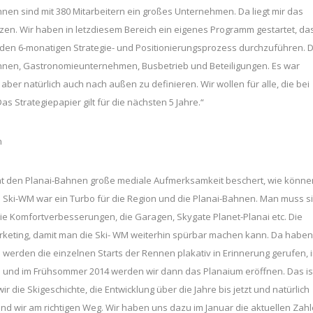
hnen sind mit 380 Mitarbeitern ein großes Unternehmen. Da liegt mir das
en. Wir haben in letzdiesem Bereich ein eigenes Programm gestartet, da
 den 6-monatigen Strategie- und Positionierungsprozess durchzuführen. D
ahnen, Gastronomieunternehmen, Busbetrieb und Beteiligungen. Es war
 aber natürlich auch nach außen zu definieren. Wir wollen für alle, die bei
as Strategiepapier gilt für die nächsten 5 Jahre.“
n
hat den Planai-Bahnen große mediale Aufmerksamkeit beschert, wie könne
e Ski-WM war ein Turbo für die Region und die Planai-Bahnen. Man muss s
ie Komfortverbesserungen, die Garagen, Skygate Planet-Planai etc. Die
Marketing, damit man die Ski- WM weiterhin spürbar machen kann. Da haben
werden die einzelnen Starts der Rennen plakativ in Erinnerung gerufen, 
n und im Frühsommer 2014 werden wir dann das Planaium eröffnen. Das is
r die Skigeschichte, die Entwicklung über die Jahre bis jetzt und natürlich
 sind wir am richtigen Weg. Wir haben uns dazu im Januar die aktuellen Zah