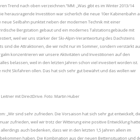
ren Trend nach oben verzeichnen.“MM: „Was gibt es im Winter 2013/14
e herausragende Investition war sicherlich die neue 10er Kabinenbahn a
e neue Seilbahn punktet neben der modernen Technik mit einer
rirdische Bergstation gebaut und ein modernes Talstationsgebäude mit
tiert, weil wir uns stärker der Ski-Alpin-Verantwortung des Dachsteins
ts sind die Attraktionen, die wir nicht nur im Sommer, sondern verstärkt a
galm konzentrieren wir unsere Aktivitäten und Investitionen auf den
lles belassen, weil in den letzten Jahren schon viel investiert worden ist.
ie nicht Skifahren ollen. Das hat sich sehr gut bewährt und das wollen wir
itner mit DirectDrive. Foto: Martin Huber
: „Wir sind sehr zufrieden. Die Vorsaison hat sich sehr gut entwickelt, di
uar zufrieden, weil wir trotz der Witterung eine positive Entwicklung hatt
allerdings auch bedenken, dass wir in den letzten 1,5 Jahren allein im
u bekommen haben. Die Kombination aus der neuen Bettensituation und d