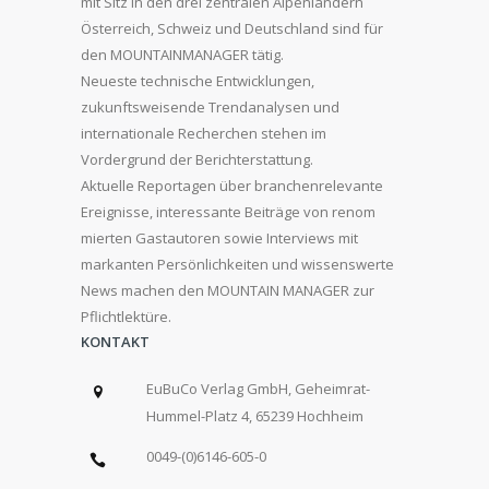
mit Sitz in den drei zentralen Alpenländern
Österreich, Schweiz und Deutschland sind für
den MOUNTAINMANAGER tätig.
Neueste technische Entwicklungen,
zukunftsweisende Trendanalysen und
internationale Recherchen stehen im
Vordergrund der Berichterstattung.
Aktuelle Reportagen über branchenrelevante
Ereignisse, interessante Beiträge von renom
mierten Gastautoren sowie Interviews mit
markanten Persönlichkeiten und wissenswerte
News machen den MOUNTAIN MANAGER zur
Pflichtlektüre.
KONTAKT
EuBuCo Verlag GmbH, Geheimrat-
Hummel-Platz 4, 65239 Hochheim
0049-(0)6146-605-0