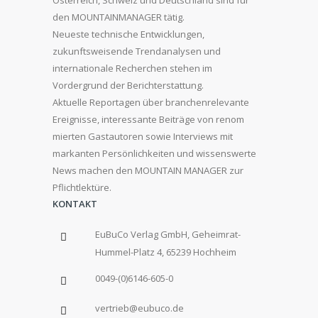
Österreich, Schweiz und Deutschland sind für
den MOUNTAINMANAGER tätig.
Neueste technische Entwicklungen,
zukunftsweisende Trendanalysen und
internationale Recherchen stehen im
Vordergrund der Berichterstattung.
Aktuelle Reportagen über branchenrelevante
Ereignisse, interessante Beiträge von renom
mierten Gastautoren sowie Interviews mit
markanten Persönlichkeiten und wissenswerte
News machen den MOUNTAIN MANAGER zur
Pflichtlektüre.
KONTAKT
EuBuCo Verlag GmbH, Geheimrat-
Hummel-Platz 4, 65239 Hochheim
0049-(0)6146-605-0
vertrieb@eubuco.de