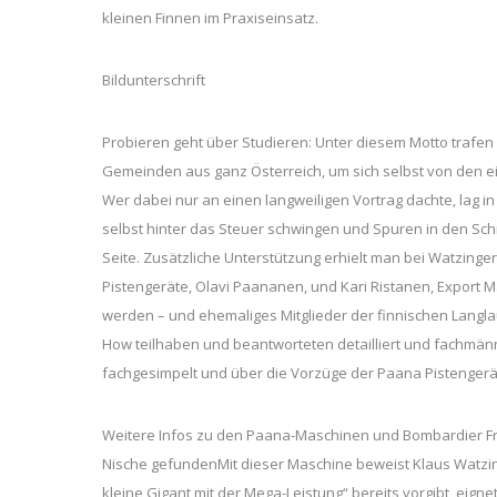
kleinen Finnen im Praxiseinsatz.
Bildunterschrift
Probieren geht über Studieren: Unter diesem Motto trafe
Gemeinden aus ganz Österreich, um sich selbst von den e
Wer dabei nur an einen langweiligen Vortrag dachte, lag in
selbst hinter das Steuer schwingen und Spuren in den Sch
Seite. Zusätzliche Unterstützung erhielt man bei Watzinge
Pistengeräte, Olavi Paananen, und Kari Ristanen, Export 
werden – und ehemaliges Mitglieder der finnischen Langl
How teilhaben und beantworteten detailliert und fachmä
fachgesimpelt und über die Vorzüge der Paana Pistengerät
Weitere Infos zu den Paana-Maschinen und Bombardier Fre
Nische gefundenMit dieser Maschine beweist Klaus Watzin
kleine Gigant mit der Mega-Leistung“ bereits vorgibt, eign