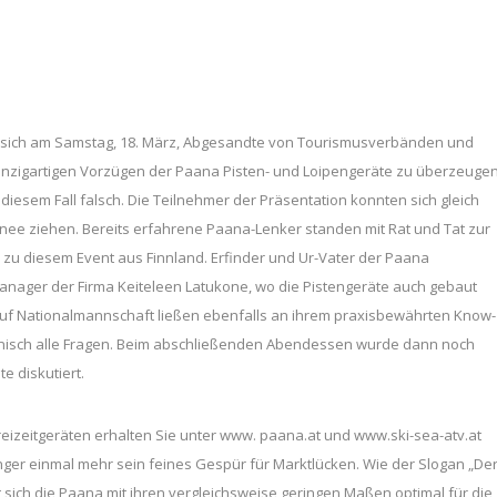
n sich am Samstag, 18. März, Abgesandte von Tourismusverbänden und
inzigartigen Vorzügen der Paana Pisten- und Loipengeräte zu überzeugen
 diesem Fall falsch. Die Teilnehmer der Präsentation konnten sich gleich
nee ziehen. Bereits erfahrene Paana-Lenker standen mit Rat und Tat zur
r zu diesem Event aus Finnland. Erfinder und Ur-Vater der Paana
Manager der Firma Keiteleen Latukone, wo die Pistengeräte auch gebaut
auf Nationalmannschaft ließen ebenfalls an ihrem praxisbewährten Know-
nnisch alle Fragen. Beim abschließenden Abendessen wurde dann noch
e diskutiert.
izeitgeräten erhalten Sie unter www. paana.at und www.ski-sea-atv.at
ger einmal mehr sein feines Gespür für Marktlücken. Wie der Slogan „De
et sich die Paana mit ihren vergleichsweise geringen Maßen optimal für die