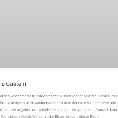
he Gastein
l des Wassers“ trägt, entdeckt altes Wissen wieder neu: die Aktivierung 
ch das Gasteinertal in Zusammenarbeit mit dem deutschen Geomanten und
aftzentren begeben und mittels Steinskulpturen „punktiert“. Dadurch kan
len Wanderern, Nordic Walkern oder Bikern entlang dieser Route