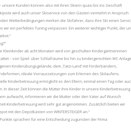
 – unsere Kunden können also mit ihren Skiern quasi bis ins Geschäft
kipiste wird auch unser Skiservice von den Gästen vermehrt in Anspruch
den Wetterbedingungen merken die Skifahrer, dass ihre Ski einen Servi
wir ein perfektes Tuning verpassen. Ein weiterer wichtiger Punkt, der u
ebot.“
ng?“
für Kleinkinder ab acht Monaten wird von geschulten Kindergärtnerinnen
stattet – von Spiel- über Schlafräume bis hin zu kindergerechten WC-Anlag
genen Kinderübungsgelände, dem ,Tatzi-Land‘ mit Förderbändern,
ländeformen, ideale Vorraussetzungen zum Erlernen des Skilaufens.
zielle Kinderbetreuung ermöglicht es den Eltern, einmal einen Tag oder au
n. In dieser Zeit können die Mütter ihre Kinder in unsere Kinderbetreuung
ann aufwacht, informieren wir die Mutter oder den Vater auf Wunsch
zzeit-Kinderbetreuung wird sehr gut angenommen. Zusätzlich bieten wir
depot mit den Depotkästen von WINTERSTEIGER an.“
Punkte sprachen für eine Entscheidung zugunsten der Firma