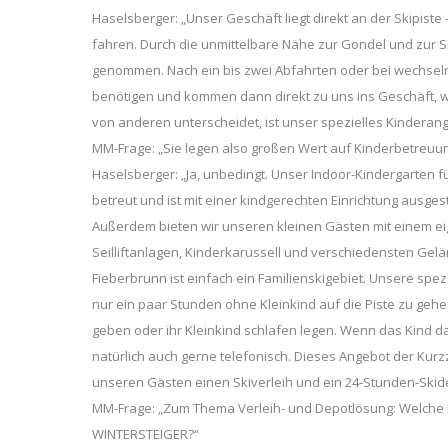
Haselsberger: „Unser Geschäft liegt direkt an der Skipiste
fahren. Durch die unmittelbare Nähe zur Gondel und zur S
genommen. Nach ein bis zwei Abfahrten oder bei wechseln
benötigen und kommen dann direkt zu uns ins Geschäft, wo 
von anderen unterscheidet, ist unser spezielles Kinderang
MM-Frage: „Sie legen also großen Wert auf Kinderbetreuu
Haselsberger: „Ja, unbedingt. Unser Indoor-Kindergarten 
betreut und ist mit einer kindgerechten Einrichtung ausge
Außerdem bieten wir unseren kleinen Gästen mit einem ei
Seilliftanlagen, Kinderkarussell und verschiedensten Ge
Fieberbrunn ist einfach ein Familienskigebiet. Unsere spe
nur ein paar Stunden ohne Kleinkind auf die Piste zu gehe
geben oder ihr Kleinkind schlafen legen. Wenn das Kind d
natürlich auch gerne telefonisch. Dieses Angebot der Kur
unseren Gästen einen Skiverleih und ein 24-Stunden-Ski
MM-Frage: „Zum Thema Verleih- und Depotlösung: Welche 
WINTERSTEIGER?“