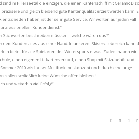
ind im Pillerseetal die einzigen, die einen Kantenschliff mit Ceramic Disc
e präzisere und gleich bleibend gute Kantenqualität erzielt werden kann. E
entschieden haben, ist der sehr gute Service. Wir wollten auf jeden Fall
 professionellem Kundendienst.“
en Stichworten beschreiben müssten – welche wären das?“
ten dem Kunden alles aus einer Hand. In unserem Skiservicebereich kann 
rleih bietet für alle Spielarten des Wintersports etwas. Zudem haben wir
chule, einen eigenen Liftkartenverkauf, einen Shop mit Skizubehör und
b Sommer 2010 wird unser Multifunktionskonzept noch durch eine urige
‘ sollen schließlich keine Wünsche offen bleiben!“
h und weiterhin viel Erfolg!“