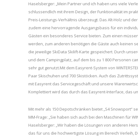
Haselsberger: „Mein Partner und ich haben uns viele Ver
schlussendlich mit ihrem Design, der Funktionalität im p
Preis-Leistungs-Verhältnis überzeugt. Das Alt-Holz und d
zudem eine hervorragende Ausgangsbasis für ein individu
Gästen ein besonderes Service bieten. Zum einen müssen di
werden, zum anderen benötigen die Gäste auch keinen s
die jeweilige SkiData Skilift-Karte gespeichert. Durch un
und dem Campingplatz, auf dem bis zu 1 800 Personen ca
sehr gut genutzt.Mit dem Easyrent-System von WINTERSTEI
Paar Skischuhen und 700 Skistöcken. Auch das Zutrittssy
mit Easyrent das Servicegeschäft und unsere Warenwirtsch
Komplettiert wird das durch das Easyrent-Interface, das u
Mit mehr als 150 Depotschränken bietet „S4 Snowsport“ se
MM-Frage: „Sie haben sich auch bei den Maschinen für W
Haselsberger: „Wir haben die Lösungen von anderen Herste
das für uns die hochwertigste Lösung im Bereich Verleih, 