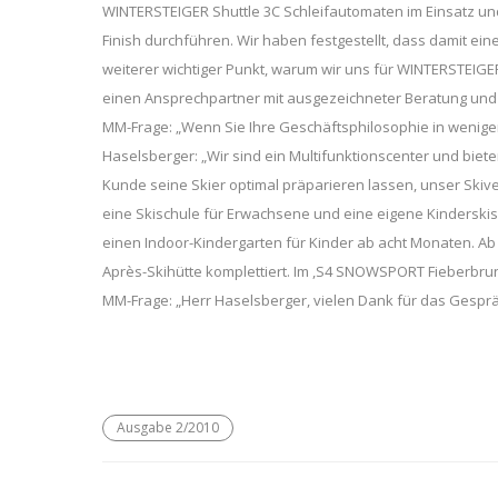
WINTERSTEIGER Shuttle 3C Schleifautomaten im Einsatz und s
Finish durchführen. Wir haben festgestellt, dass damit ein
weiterer wichtiger Punkt, warum wir uns für WINTERSTEIGER 
einen Ansprechpartner mit ausgezeichneter Beratung und
MM-Frage: „Wenn Sie Ihre Geschäftsphilosophie in wenig
Haselsberger: „Wir sind ein Multifunktionscenter und bie
Kunde seine Skier optimal präparieren lassen, unser Skive
eine Skischule für Erwachsene und eine eigene Kinderskis
einen Indoor-Kindergarten für Kinder ab acht Monaten. A
Après-Skihütte komplettiert. Im ,S4 SNOWSPORT Fieberbrunn
MM-Frage: „Herr Haselsberger, vielen Dank für das Gespräc
Ausgabe 2/2010