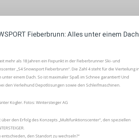
WSPORT Fieberbrunn: Alles unter einem Dach
t mehr als 18 Jahren ein Fixpunkt in der Fieberbrunner Ski- und
enter „S4 Snowsport Fieberbrunn“. Die Zahl 4 steht für die Vierteilung i
 unter einem Dach. So ist maximaler Spaß im Schnee garantiert! Und
bei den Verleihund Depotlösungen sowie den Schleifmaschinen.
nter Kogler. Fotos: Wintersteiger AG
r den Erfolg des Konzepts „Multifunktionscenter“, den speziellen
INTERSTEIGER.
 entschieden, den Standort zu wechseln?“