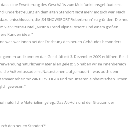
d, dass eine Erweiterung des Geschäfts zum Multifunktionsgebäude mit
nd Kinderbetreuung an dem alten Standort nicht mehr möglich war. Nach
h dazu entschlossen, die ,S4 SNOWSPORT Fieberbrunn‘ zu gründen. Die ne
Vier-Sterne-Hotel „Austria Trend Alpine Resort“ und einem großen
sere Kunden ideal.“
und was war Ihnen bei der Errichtung des neuen Gebäudes besonders
begonnen und konnten das Geschäft mit 3. Dezember 2009 eröffnen. Bei d
Verwendung natürlicher Materialien gelegt. So haben wir im Innenbereich
t und die Außenfassade mit Natursteinen aufgemauert – was auch dem
e Zusammenarbeit mit WINTERSTEIGER und mit unseren einheimischen Firmen
öglich gewesen.“
uf natürliche Materialien gelegt. Das Alt-Holz und der Grauton der
durch den neuen Standort?“