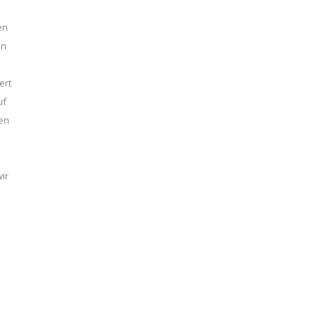
en
en
ert
uf
ben
ir