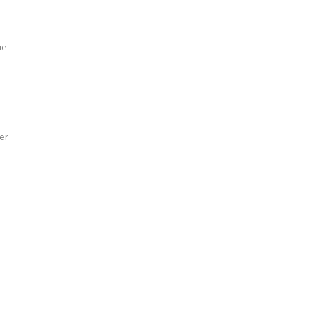
ue
er