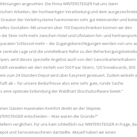
leihlösungen angesehen. Die Firma WINTERSTEIGER hat uns dann
raktischen Arbeiten, der hochwertigen Verarbeitung und dem ausgezeichnet
er Grauton der Verleihsysteme harmonieren sehr gut miteinander und biet
elles Gestalten. Mit unseren über 150 Depotschränken können wir den
e Skier nicht mehr zwischen Hotel und Liftstation hin- und hertransporti
eparaten Schlüssel mehr – die Zugangsberechtigungen werden von uns a
sere zentrale Lage und die unmittelbare Nähe zu den Beherbergungsbetrie
mpen, wird dieses spezielle Angebot auch von den Saisonkarteninhabern
GER verwalten wir den Verleih von 550 Paar Skiern, 120 Snowboards, 650
stem zum 24-Stunden-Depot wird über Easyrent gesteuert. Zudem wickeln w
aft ab – für unsere Bedürfnisse also eine sehr gute, runde Sache.
ns eine optimale Einbindung der Waldhart Skischulsoftware bietet.“
inen Gästen maximalen Komfort direkt an der Skipiste.
INTERSTEIGER entschieden – Was waren die Gründe?“
llern verglichen. Für uns kam schließlich nur WINTERSTEIGER in Frage, da
Depot und Servicemaschinen darstellte. Aktuell haben wir einen