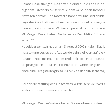
Roman Haselsberger: „Das hatte in erster Linie den Grun
eigenem Skiverleih, Skiservice, einem 24-Stunden-Depot u
Abwägen der Vor- und Nachteile haben wir uns schließlic
Lage des Geschäfts zwischen den zwei Gondelbahnen, dem 
Campingplatz mit vielen Wintercampern ist für uns und un
MM-Frage: „Wann haben Sie Ihr neues Geschäft eröffnet 
wichtig?“
Haselsberger: „Wir haben am 3. August 2009 mit dem Bau 
Ausstattung des Geschäftes wurde sehr viel Wert auf die 
hauptsächlich mit natürlichem Tiroler Alt-Holz gearbeite
ursprünglichen Baustil in Tirol entspricht. Ohne die gut
wäre eine Fertigstellung in so kurzer Zeit definitiv nicht m
Bei der Ausstattung des Geschäftes wurde sehr viel Wert a
Verleihsysteme harmonieren perfekt.
MM-Frage: „Welche Vorteile bieten Sie nun ihren Kunden 