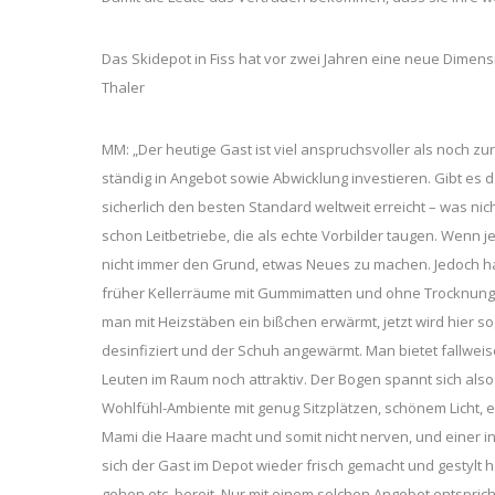
Das Skidepot in Fiss hat vor zwei Jahren eine neue Dimen
Thaler
MM: „Der heutige Gast ist viel anspruchsvoller als noch z
ständig in Angebot sowie Abwicklung investieren. Gibt es 
sicherlich den besten Standard weltweit erreicht – was nic
schon Leitbetriebe, die als echte Vorbilder taugen. Wenn je
nicht immer den Grund, etwas Neues zu machen. Jedoch hat
früher Kellerräume mit Gummimatten und ohne Trocknung, 
man mit Heizstäben ein bißchen erwärmt, jetzt wird hier so
desinfiziert und der Schuh angewärmt. Man bietet fallweis
Leuten im Raum noch attraktiv. Der Bogen spannt sich also
Wohlfühl-Ambiente mit genug Sitzplätzen, schönem Licht, e
Mami die Haare macht und somit nicht nerven, und einer i
sich der Gast im Depot wieder frisch gemacht und gestylt 
gehen etc. bereit. Nur mit einem solchen Angebot entspri