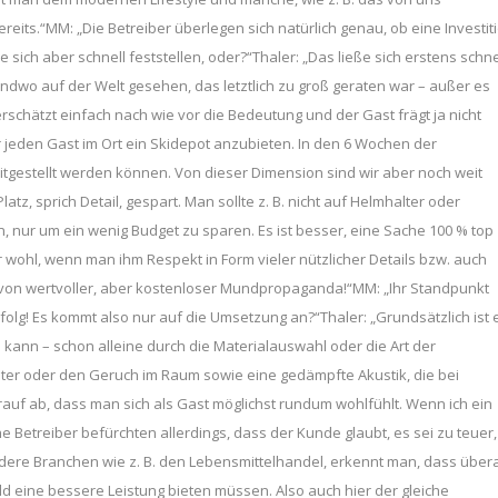
reits.“MM: „Die Betreiber überlegen sich natürlich genau, ob eine Investit
e sich aber schnell feststellen, oder?“Thaler: „Das ließe sich erstens schne
ndwo auf der Welt gesehen, das letztlich zu groß geraten war – außer es
rschätzt einfach nach wie vor die Bedeutung und der Gast frägt ja nicht
r jeden Gast im Ort ein Skidepot anzubieten. In den 6 Wochen der
eitgestellt werden können. Von dieser Dimension sind wir aber noch weit
z, sprich Detail, gespart. Man sollte z. B. nicht auf Helmhalter oder
, nur um ein wenig Budget zu sparen. Es ist besser, eine Sache 100 % top
 wohl, wenn man ihm Respekt in Form vieler nützlicher Details bzw. auch
her von wertvoller, aber kostenloser Mundpropaganda!“MM: „Ihr Standpunkt
rfolg! Es kommt also nur auf die Umsetzung an?“Thaler: „Grundsätzlich ist 
kann – schon alleine durch die Materialauswahl oder die Art der
eiter oder den Geruch im Raum sowie eine gedämpfte Akustik, die bei
uf ab, dass man sich als Gast möglichst rundum wohlfühlt. Wenn ich ein
 Betreiber befürchten allerdings, dass der Kunde glaubt, es sei zu teuer,
dere Branchen wie z. B. den Lebensmittelhandel, erkennt man, dass übera
d eine bessere Leistung bieten müssen. Also auch hier der gleiche