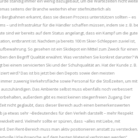
urde ständig immer ein wenig dazugebaut, um die Wartezeiten nicht weite
mas seitens der Branche weiterhin eher stiefmütterlich als
ele Bergbahnen erkannt, dass sie diesen Prozess unterstützen sollten – es
ums – und Infrastruktur für die Händler schaffen müssen, indem sie z. B. be
ute sind wir bereits auf dem Status angelangt, dass ein Kampf um die gut
tation, entbrannt ist. Nachdem ja bereits 100 m Skier-Schleppen zuviel ist,
 Aufbewahrung. So gesehen ist ein Skidepot ein Mittel zum Zweck für einen
ben den Begriff Qualität erwähnt. Was verstehen Sie konkret darunter? W
 bei einem servicierten Ski und der Schuhqualität an. Hat der Kunde z. B.
iert wird? Das ist bis jetzt bei den Depots sowie den meisten
och immer zuwenig Verkehrsfläche sowie Personal für die Stoßzeiten, um mit
al auszuhändigen. Das Ambiente selbst muss ebenfalls noch verbessert
orbehalten, außerdem gibt es meist keinen stiegenfreien Zugang. Der
e Zeit nicht geglaubt, dass dieser Bereich auch einen bemerkenswerten
ub ja etwas sehr ¬Bedeutendes für den Verleih darstellt – mehr Respekt
elt wird. Vielmehr sollte er spüren, dass ¬alles mit Liebe, mit
rd. Den Rent-Bereich muss man aktiv positionieren anstatt zu verstecken.
ertvolle Urlaubswoche auf dem besten Material verbringen werden“.