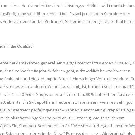
at meistens den Kunden! Das Preis-Leistungsverhältnis wirkt nämlich dan
släufig eine viel höhere Investition. Es soll ja nicht den Charakter von
 Anderes: dem Kunden Vertrauen, Sicherheit und ein gutes Gefühl für di
ndern die Qualität.
ente bei dem Ganzen generell ein wenig unterschätzt werden?“Thaler: „
 der eine Woche im Jahr skifahren geht, nicht wirklich beurteilt werden.
e Ambiente und die gedämpfte Akustik ein wichtiger Vertrauensfaktor für
passt eines zum anderen. Wenn das stimmig ist, hat man schon einmal 50
hr als 15 – 20 % der Shops am Markt zutreffen. 80 % hätten hier durchaus
 Ambiente. Ein Skidepot kann heute ein Erlebnis sein, wenn es sehr gut
eile in Österreich perfekt gerüstet – Bahnen, Beschneiung, Präparierung 
em ich abgeschwungen habe, wird es u. U. stressig. Wie gehe ich vom
 Aprés Ski, Shoppen, Schlendern im Ort? Wie stressfrei lege ich meinen W
 den Skiern der anderen in der Nase? Es muss der ganze Winterurlaub als