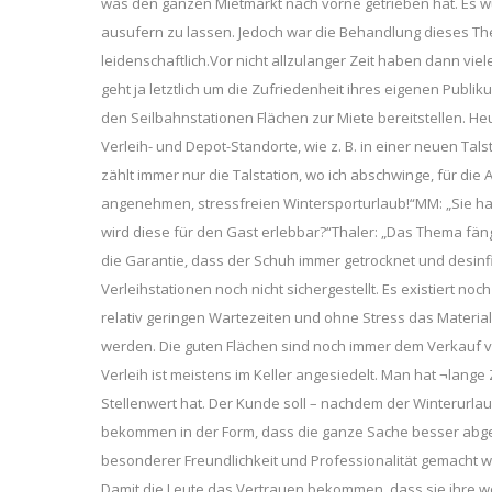
was den ganzen Mietmarkt nach vorne getrieben hat. Es w
ausufern zu lassen. Jedoch war die Behandlung dieses The
leidenschaftlich.Vor nicht allzulanger Zeit haben dann vi
geht ja letztlich um die Zufriedenheit ihres eigenen Publik
den Seilbahnstationen Flächen zur Miete bereitstellen. He
Verleih- und Depot-Standorte, wie z. B. in einer neuen Tals
zählt immer nur die Talstation, wo ich abschwinge, für die
angenehmen, stressfreien Wintersporturlaub!“MM: „Sie ha
wird diese für den Gast erlebbar?“Thaler: „Das Thema fängt
die Garantie, dass der Schuh immer getrocknet und desinfiz
Verleihstationen noch nicht sichergestellt. Es existiert n
relativ geringen Wartezeiten und ohne Stress das Materi
werden. Die guten Flächen sind noch immer dem Verkauf v
Verleih ist meistens im Keller angesiedelt. Man hat ¬lang
Stellenwert hat. Der Kunde soll – nachdem der Winterurla
bekommen in der Form, dass die ganze Sache besser abgewick
besonderer Freundlichkeit und Professionalität gemacht wi
Damit die Leute das Vertrauen bekommen, dass sie ihre w