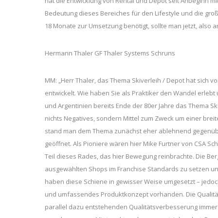
hat die Entwicklung von Rental und Depot seit Anbeginn mite
Bedeutung dieses Bereiches für den Lifestyle und die gro
18 Monate zur Umsetzung benötigt, sollte man jetzt, also 
Hermann Thaler GF Thaler Systems Schruns
MM: „Herr Thaler, das Thema Skiverleih / Depot hat sich
entwickelt. Wie haben Sie als Praktiker den Wandel erlebt 
und Argentinien bereits Ende der 80er Jahre das Thema Ski
nichts Negatives, sondern Mittel zum Zweck um einer breit
stand man dem Thema zunächst eher ablehnend gegenüber
geöffnet. Als Pioniere wären hier Mike Furtner von CSA S
Teil dieses Rades, das hier Bewegung reinbrachte. Die Be
ausgewählten Shops im Franchise Standards zu setzen und
haben diese Schiene in gewisser Weise umgesetzt – jedoch
und umfassendes Produktkonzept vorhanden. Die Qualität 
parallel dazu entstehenden Qualitätsverbesserung immer