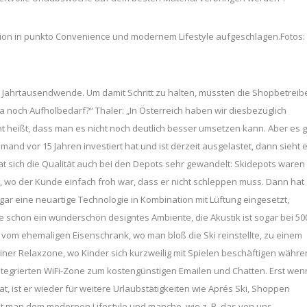
sion in punkto Convenience und modernem Lifestyle aufgeschlagen.Fotos:
ur Jahrtausendwende. Um damit Schritt zu halten, müssten die Shopbetreib
da noch Aufholbedarf?“ Thaler: „In Österreich haben wir diesbezüglich
ht heißt, dass man es nicht noch deutlich besser umsetzen kann. Aber es g
mand vor 15 Jahren investiert hat und ist derzeit ausgelastet, dann sieht e
 sich die Qualität auch bei den Depots sehr gewandelt: Skidepots waren
wo der Kunde einfach froh war, dass er nicht schleppen muss. Dann hat
gar eine neuartige Technologie in Kombination mit Lüftung eingesetzt,
e schon ein wunderschön designtes Ambiente, die Akustik ist sogar bei 50
 vom ehemaligen Eisenschrank, wo man bloß die Ski reinstellte, zu einem
iner Relaxzone, wo Kinder sich kurzweilig mit Spielen beschäftigen währ
ntegrierten WiFi-Zone zum kostengünstigen Emailen und Chatten. Erst wen
hat, ist er wieder für weitere Urlaubstätigkeiten wie Aprés Ski, Shoppen
cht man dem modernen Lifestyle und manche, wie z. B. das von uns