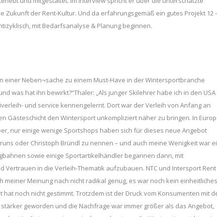
rlebt und mitgestaltet. Im Interview spricht er über die unterschätzte
ße Zukunft der Rent-Kultur. Und da erfahrungsgemäß ein gutes Projekt 12 
antizyklisch, mit Bedarfsanalyse & Planung beginnen.
 von einer Neben¬sache zu einem Must-Have in der Wintersportbranche
und was hat ihn bewirkt?“Thaler: „Als junger Skilehrer habe ich in den USA
verleih- und service kennengelernt. Dort war der Verleih von Anfang an
en Gästeschicht den Wintersport unkompliziert näher zu bringen. In Euro
, nur einige wenige Sportshops haben sich für dieses neue Angebot
chruns oder Christoph Bründl zu nennen – und auch meine Wenigkeit war e
rgbahnen sowie einige Sportartikelhändler begannen dann, mit
 Vertrauen in die Verleih-Thematik aufzubauen. NTC und Intersport Rent
 meiner Meinung nach nicht radikal genug, es war noch kein einheitliche
hat noch nicht gestimmt. Trotzdem ist der Druck vom Konsumenten mit d
 stärker geworden und die Nachfrage war immer größer als das Angebot,