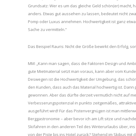
Grundsatz: Wer es um das gleiche Geld schön(er) macht, h
anders. Etwas gut aussehen zu lassen, bedeutet nicht zwang
Pomp oder Luxus annehmen. Hochwertigkeit ist ganz etwas
Sache zu vermitteln.“
Das Beispiel Rauris: Nicht die Größe bewirkt den Erfolg, so
MM: „Kann man sagen, dass die Faktoren Design und Ambi
gute Mietmaterial setzt man voraus, kann aber vom Kunden,
Deswegen ist die Hochwertigkeit der Umgebung, das schön
den Kunden, dass auch das Material hochwertig ist. Dann 
gewonnen. Aber das dürfte derzeit vermutlich nicht auf me
Verbesserungspotenzial in punkto zeitgemäßes, attraktives
ausgeführt wird! Für das Pistenvergnügen ist man mittlerw
Berggastronomie – aber bevor ich am Lift sitze und nachd
Skifahren in den anderen Teil des Winterurlaubs über, ins
von der Piste bis ins Hotel zurück? Stehend im Skibus mit