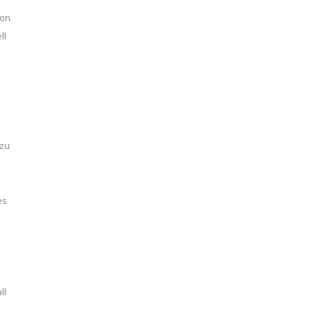
ion
ll
 zu
es
ll