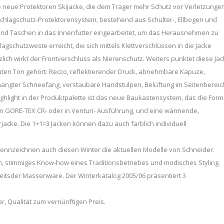
die neue Protektoren Skijacke, die dem Träger mehr Schutz vor Verletzunge
chlagschutz-Protektorensystem, bestehend aus Schulter-, Ellbogen und
sind Taschen in das Innenfutter eingearbeitet, um das Herausnehmen zu
agschutzweste erreicht, die sich mittels Klettverschlüssen in die Jacke
tzlich wirkt der Frontverschluss als Nierenschutz. Weiters punktet diese Ja
guten Ton gehört: Recco, reflektierender Druck, abnehmbare Kapuze,
hängter Schneefang, verstaubare Handstulpen, Belüftung im Seitenbereic
ighlight in der Produktpalette ist das neue Baukastensystem, das die Form
 in GORE-TEX CR- oder in Venturi- Ausführung, und eine wärmende,
ke. Die 1+1=3 Jacken können dazu auch farblich individuell
ennzeichnen auch diesen Winter die aktuellen Modelle von Schneider.
 stimmiges Know-how eines Traditionsbetriebes und modisches Styling.
seitsder Massenware. Der Winterkatalog 2005/06 präsentiert 3
er, Qualität zum vernünftigen Preis.