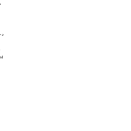
n
cke
h
el