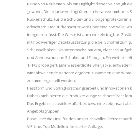
Reihe von Neuheiten. Als ein Highlight dieser Saison gilt 
gewährt. Diese Jacke verfügt über ein herausnehmbares S
Rückenschutz. Für die Schulter- und Ellbogenprotektoren 
erleichtern. Der Rückenschutz wird über eine spezielle Schl
integrieren lässt. Die Weste ist auch einzeln tragbar. Zusä
mit hochwertiger Detailausstattung, die bei Schöffel zum 
Schlüsselhaken, Skikartentasche am Arm, elastisch aufge
und Abriebschutz an Schulter und Ellbogen. Ein weiteres H
1+1=3 propagiert. Eine wasserdichte Shelljacke, entweder
windabweisende Variante ergeben zusammen eine Winterjac
zusammengestellt werden.
Passform und StylingForschungsarbeit und Innovationen k
Dabei kombinieren die Produkte ausgezeichnete Passform,
Das Ergebnis ist textile Maßarbeit bzw. eine Lebensart ab
Angebotsgruppen
Basic-Line: die Linie für den anspruchsvollen Freizeitsportl
VIP-Line: Top-Modelle in limitierter Auflage.