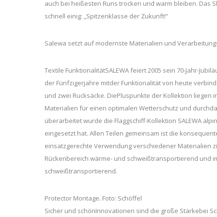
auch bei heißesten Runs trocken und warm bleiben. Das Sk
schnell einig: „Spitzenklasse der Zukunft!“
Salewa setzt auf modernste Materialien und Verarbeitung
Textile FunktionalitätSALEWA feiert 2005 sein 70-Jahr-Jubi
der Fünfzigerjahre mitder Funktionalität von heute verbin
und zwei Rucksäcke. DiePluspunkte der Kollektion liegen i
Materialien für einen optimalen Wetterschutz und durchda
überarbeitet wurde die Flaggschiff-Kollektion SALEWA alp
eingesetzt hat. Allen Teilen gemeinsam ist die konsequen
einsatzgerechte Verwendung verschiedener Materialien ziel
Rückenbereich wärme- und schweißtransportierend und i
schweißtransportierend.
Protector Montage. Foto: Schöffel
Sicher und schönInnovationen sind die große Stärkebei Sch