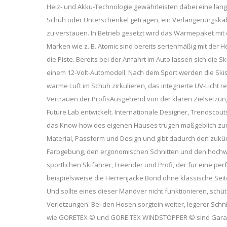
Heiz- und Akku-Technologie gewährleisten dabei eine l
Schuh oder Unterschenkel getragen, ein Verlängerungskabe
zu verstauen. In Betrieb gesetzt wird das Wärmepaket mi
Marken wie z. B. Atomic sind bereits serienmäßig mit der H
die Piste. Bereits bei der Anfahrt im Auto lassen sich die
einem 12-Volt-Automodell. Nach dem Sport werden die Skisc
warme Luft im Schuh zirkulieren, das integrierte UV-Lich
Vertrauen der ProfisAusgehend von der klaren Zielsetzung
Future Lab entwickelt. Internationale Designer, Trendscout
das Know-how des eigenen Hauses trugen maßgeblich zur E
Material, Passform und Design und gibt dadurch den zukünf
Farbgebung, den ergonomischen Schnitten und den hochwert
sportlichen Skifahrer, Freerider und Profi, der für eine pe
beispielsweise die Herrenjacke Bond ohne klassische Se
Und sollte eines dieser Manöver nicht funktionieren, schüt
Verletzungen. Bei den Hosen sorgtein weiter, legerer Schni
wie GORETEX © und GORE TEX WINDSTOPPER © sind Garant d