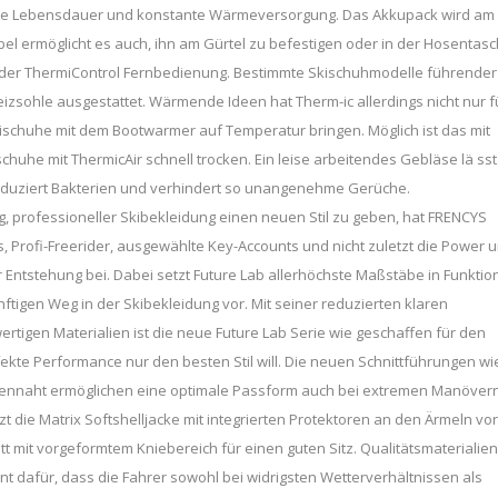
ange Lebensdauer und konstante Wärmeversorgung. Das Akkupack wird am
l ermöglicht es auch, ihn am Gürtel zu befestigen oder in der Hosentas
t der ThermiControl Fernbedienung. Bestimmte Skischuhmodelle führender
eizsohle ausgestattet. Wärmende Ideen hat Therm-ic allerdings nicht nur f
 Skischuhe mit dem Bootwarmer auf Temperatur bringen. Möglich ist das mit
huhe mit ThermicAir schnell trocken. Ein leise arbeitendes Gebläse lä sst
t reduziert Bakterien und verhindert so unangenehme Gerüche.
, professioneller Skibekleidung einen neuen Stil zu geben, hat FRENCYS
s, Profi-Freerider, ausgewählte Key-Accounts und nicht zuletzt die Power 
ntstehung bei. Dabei setzt Future Lab allerhöchste Maßstäbe in Funktion
tigen Weg in der Skibekleidung vor. Mit seiner reduzierten klaren
igen Materialien ist die neue Future Lab Serie wie geschaffen für den
rfekte Performance nur den besten Stil will. Die neuen Schnittführungen wi
itennaht ermöglichen eine optimale Passform auch bei extremen Manövern
zt die Matrix Softshelljacke mit integrierten Protektoren an den Ärmeln vor
tt mit vorgeformtem Kniebereich für einen guten Sitz. Qualitätsmaterialien
afür, dass die Fahrer sowohl bei widrigsten Wetterverhältnissen als