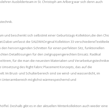
ilehrer-Ausbilderteam in St. Christoph am Arlberg war sich denn auch
stechnik.
läum und beschenkt sich selbstmit einer Geburtstags-Kollektion,die den Chi
det.Dabei umfasst die SALEWAOriginal Kollektion 33 verschiedeneTextilteil
n den hervorragenden Schnitten für einen perfekten Sitz, funktionellen
chten Detaillösungen für den zielgruppengerechten Einsatz. Radikal
ineXtrem, für die man die neuesten Materialien und Verarbeitungstechnike
te Umsetzung des Right Fabric Placement Konzepts, das auf die
t: Im Brust- und Schulterbereich sind sie wind- und wasserdicht, im
m Unterarmbereich möglichst wärmespeichernd und
öffel. Deshalb gibt es in der aktuellen Winterkollektion auch wieder eine