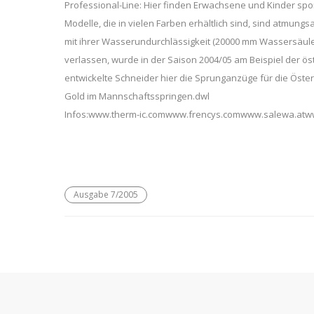
Professional-Line: Hier finden Erwachsene und Kinder sport
Modelle, die in vielen Farben erhältlich sind, sind atmun
mit ihrer Wasserundurchlässigkeit (20000 mm Wassersäule)
verlassen, wurde in der Saison 2004/05 am Beispiel der ö
entwickelte Schneider hier die Sprunganzüge für die Öster
Gold im Mannschaftsspringen.dwl
Infos:www.therm-ic.comwww.frencys.comwww.salewa.atw
Ausgabe 7/2005