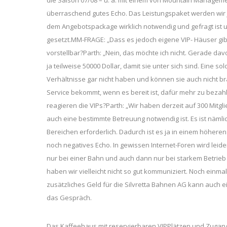
überraschend gutes Echo. Das Leistungspaket werden wir 
dem Angebotspackage wirklich notwendig und gefragt ist u
gesetzt.MM-FRAGE: „Dass es jedoch eigene VIP- Häuser gibt 
vorstellbar?Parth: „Nein, das möchte ich nicht. Gerade davo
ja teilweise 50000 Dollar, damit sie unter sich sind. Eine
Verhältnisse gar nicht haben und können sie auch nicht br
Service bekommt, wenn es bereit ist, dafür mehr zu beza
reagieren die VIPs?Parth: „Wir haben derzeit auf 300 Mitglie
auch eine bestimmte Betreuung notwendig ist. Es ist nämli
Bereichen erforderlich. Dadurch ist es ja in einem höhere
noch negatives Echo. In gewissen Internet-Foren wird leide
nur bei einer Bahn und auch dann nur bei starkem Betrieb g
haben wir vielleicht nicht so gut kommuniziert. Noch einma
zusätzliches Geld für die Silvretta Bahnen AG kann auch ei
das Gespräch.
Das Kaffeehaus mit reservierbaren VIPPlätzen und Zugang