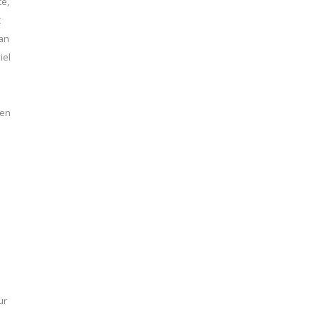
te,
t
 an
iel
gen
ür