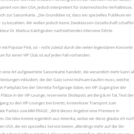
iriert von den USA, jedoch interpretiert für österreichische Verhältnisse,
ich zur Saisonkarte. „Die Grundidee ist, dass ein spezielles Publikum ein
r zu bezahlen. Wir wollen jedoch keine Zweiklassen-Gesellschaft schaffen
teur Dr. Markus Kalchgruber nachstehendes Interview führte.
mit Popstar Pink, ist – nicht zuletzt durch die vielen legendären Konzerte
um für einen VIP Club ist auf jeden Fall vorhanden.
 eine Art aufgewertete Saisonkarte handeln, die wesentlich mehr kann a
usatzleistungen inkludiert, die der Gast sonst mühsam kaufen muss, welche
ein Parkplatz bei der Silvretta-Tiefgarage dabei, ein VIP-Zugang bei der
e Plätze in der VIP-Lounge, reservierte Skidepots am Berg & im Tal, Test der
ugang zu den VIP-Lounges bei Events, kostenloser Transport zum
ate Parties usw.MM-FRAGE: „Wird dieses Angebot eine Premiere in
orm. Die Idee kommt eigentlich aus Amerika, wobei wir diese glaube ich noc
n USA, die ein spezielles Service bieten, allerdings mehr auf die Ski-
auch schon Serfaus mit der 1. Ski Lounge vorgestoßen. Wir haben uns vor