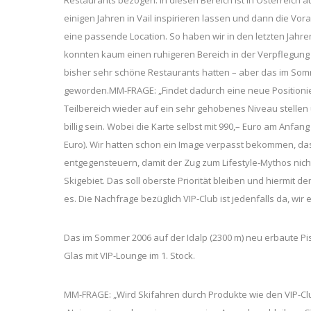
einigen Jahren in Vail inspirieren lassen und dann die Vor
eine passende Location. So haben wir in den letzten Jahren
konnten kaum einen ruhigeren Bereich in der Verpflegung
bisher sehr schöne Restaurants hatten – aber das im Som
geworden.MM-FRAGE: „Findet dadurch eine neue Positionieru
Teilbereich wieder auf ein sehr gehobenes Niveau stellen
billig sein. Wobei die Karte selbst mit 990,– Euro am Anfan
Euro). Wir hatten schon ein Image verpasst bekommen, dass
entgegensteuern, damit der Zug zum Lifestyle-Mythos nicht
Skigebiet. Das soll oberste Priorität bleiben und hiermit 
es. Die Nachfrage bezüglich VIP-Club ist jedenfalls da, wir er
Das im Sommer 2006 auf der Idalp (2300 m) neu erbaute Pi
Glas mit VIP-Lounge im 1. Stock.
MM-FRAGE: „Wird Skifahren durch Produkte wie den VIP-Club 