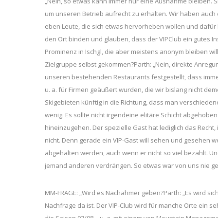
„Nein, so etwas kann immer nur eine Ausnahme bleiben. Ski
um unseren Betrieb aufrecht zu erhalten. Wir haben auch 
eben Leute, die sich etwas hervorheben wollen und dafür 
den Ort binden und glauben, dass der VIPClub ein gutes Inst
Prominenz in Ischgl, die aber meistens anonym bleiben wil
Zielgruppe selbst gekommen?Parth: „Nein, direkte Anregu
unseren bestehenden Restaurants festgestellt, dass imme
u. a. für Firmen geäußert wurden, die wir bislang nicht d
Skigebieten künftig in die Richtung, dass man verschiedene
wenig. Es sollte nicht irgendeine elitäre Schicht abgehob
hineinzugehen. Der spezielle Gast hat lediglich das Recht
nicht. Denn gerade ein VIP-Gast will sehen und gesehen w
abgehalten werden, auch wenn er nicht so viel bezahlt. Un
jemand anderen verdrängen. So etwas war von uns nie ged
MM-FRAGE: „Wird es Nachahmer geben?Parth: „Es wird sich
Nachfrage da ist. Der VIP-Club wird für manche Orte ein se
die Saison 07/08 – u. a. mit einem von Mountain Managemen