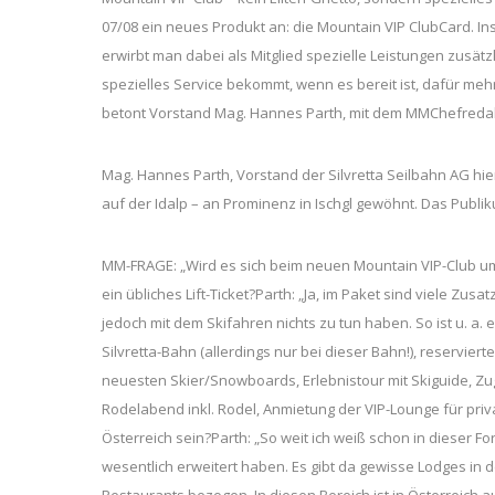
07/08 ein neues Produkt an: die Mountain VIP ClubCard. Insp
erwirbt man dabei als Mitglied spezielle Leistungen zusätzl
spezielles Service bekommt, wenn es bereit ist, dafür meh
betont Vorstand Mag. Hannes Parth, mit dem MMChefredak
Mag. Hannes Parth, Vorstand der Silvretta Seilbahn AG hier 
auf der Idalp – an Prominenz in Ischgl gewöhnt. Das Publik
MM-FRAGE: „Wird es sich beim neuen Mountain VIP-Club um
ein übliches Lift-Ticket?Parth: „Ja, im Paket sind viele Z
jedoch mit dem Skifahren nichts zu tun haben. So ist u. a. 
Silvretta-Bahn (allerdings nur bei dieser Bahn!), reserviert
neuesten Skier/Snowboards, Erlebnistour mit Skiguide, Z
Rodelabend inkl. Rodel, Anmietung der VIP-Lounge für priv
Österreich sein?Parth: „So weit ich weiß schon in dieser F
wesentlich erweitert haben. Es gibt da gewisse Lodges in de
Restaurants bezogen. In diesen Bereich ist in Österreich 