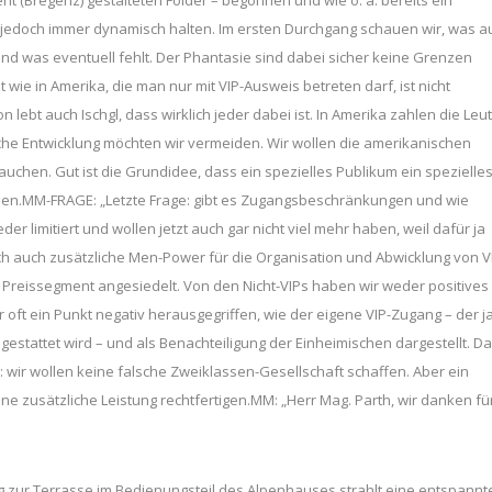
jedoch immer dynamisch halten. Im ersten Durchgang schauen wir, was a
nd was eventuell fehlt. Der Phantasie sind dabei sicher keine Grenzen
wie in Amerika, die man nur mit VIP-Ausweis betreten darf, ist nicht
n lebt auch Ischgl, dass wirklich jeder dabei ist. In Amerika zahlen die Leu
 solche Entwicklung möchten wir vermeiden. Wir wollen die amerikanischen
auchen. Gut ist die Grundidee, dass ein spezielles Publikum ein spezielle
hlen.MM-FRAGE: „Letzte Frage: gibt es Zugangsbeschränkungen und wie
der limitiert und wollen jetzt auch gar nicht viel mehr haben, weil dafür ja
ch auch zusätzliche Men-Power für die Organisation und Abwicklung von V
n Preissegment angesiedelt. Von den Nicht-VIPs haben wir weder positives
r oft ein Punkt negativ herausgegriffen, wie der eigene VIP-Zugang – der j
estattet wird – und als Benachteiligung der Einheimischen dargestellt. Da
l: wir wollen keine falsche Zweiklassen-Gesellschaft schaffen. Aber ein
ne zusätzliche Leistung rechtfertigen.MM: „Herr Mag. Parth, wir danken fü
 zur Terrasse im Bedienungsteil des Alpenhauses strahlt eine entspannt