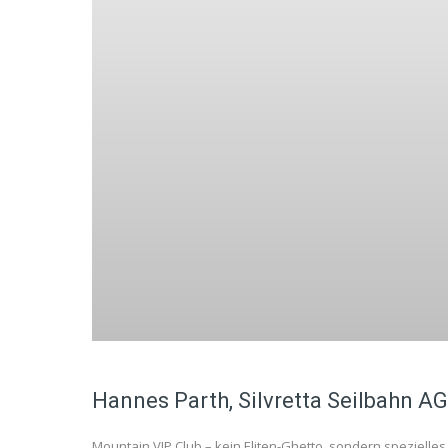
Hannes Parth, Silvretta Seilbahn AG
Mountain VIP Club – kein Eliten-Ghetto, sondern spezielles