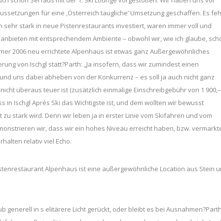
aussetzungen für eine ,Österreich taugliche’ Umsetzung geschaffen. Es feh
 sehr stark in neue Pistenrestaurants investiert, waren immer voll und
 anbieten mit entsprechendem Ambiente – obwohl wir, wie ich glaube, sch
mer 2006 neu errichtete Alpenhaus ist etwas ganz Außergewöhnliches
ng von Ischgl statt?Parth: „Ja insofern, dass wir zumindest einen
 und uns dabei abheben von der Konkurrenz – es soll ja auch nicht ganz
g nicht überaus teuer ist (zusätzlich einmalige Einschreibgebühr von 1 900,–
 in Ischgl Aprés Ski das Wichtigste ist, und dem wollten wir bewusst
 zu stark wird. Denn wir leben ja in erster Linie vom Skifahren und vom
demonstrieren wir, dass wir ein hohes Niveau erreicht haben, bzw. vermarkt
halten relativ viel Echo.
stenrestaurant Alpenhaus ist eine außergewöhnliche Location aus Stein 
generell in s elitärere Licht gerückt, oder bleibt es bei Ausnahmen?Parth