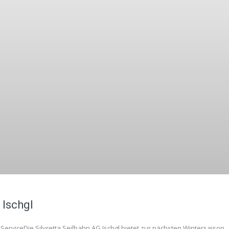
 Ischgl
 ServiceDie Silvretta Seilbahn AG Ischgl bietet zur nächsten Wintersaison