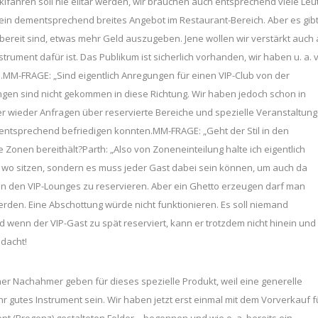
fahren soll nie elitär werden, wir brauchen auch entsprechend viele Leu
ein dementsprechend breites Angebot im Restaurant-Bereich. Aber es gib
bereit sind, etwas mehr Geld auszugeben. Jene wollen wir verstärkt auch
rument dafür ist. Das Publikum ist sicherlich vorhanden, wir haben u. a. v
l.MM-FRAGE: „Sind eigentlich Anregungen für einen VIP-Club von der
ngen sind nicht gekommen in diese Richtung. Wir haben jedoch schon in
r wieder Anfragen über reservierte Bereiche und spezielle Veranstaltun
ementsprechend befriedigen konnten.MM-FRAGE: „Geht der Stil in den
 Zonen bereithält?Parth: „Also von Zoneneinteilung halte ich eigentlich
en wo sitzen, sondern es muss jeder Gast dabei sein können, um auch da
, in den VIP-Lounges zu reservieren. Aber ein Ghetto erzeugen darf man
erden. Eine Abschottung würde nicht funktionieren. Es soll niemand
d wenn der VIP-Gast zu spät reserviert, kann er trotzdem nicht hinein und
acht!
er Nachahmer geben für dieses spezielle Produkt, weil eine generelle
hr gutes Instrument sein. Wir haben jetzt erst einmal mit dem Vorverkauf f
t (Bregenz) gestalteten Folder – begonnen und wie o. a. bereits ein