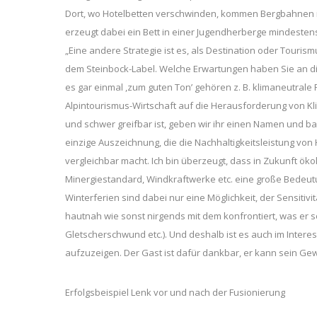
Dort, wo Hotelbetten verschwinden, kommen Bergbahnen in
erzeugt dabei ein Bett in einer Jugendherberge mindestens 
„Eine andere Strategie ist es, als Destination oder Tourism
dem Steinbock-Label. Welche Erwartungen haben Sie an d
es gar einmal ,zum guten Ton’ gehören z. B. klimaneutrale
Alpintourismus-Wirtschaft auf die Herausforderung von Kl
und schwer greifbar ist, geben wir ihr einen Namen und ba
einzige Auszeichnung, die die Nachhaltigkeitsleistung vo
vergleichbar macht. Ich bin überzeugt, dass in Zukunft ök
Minergiestandard, Windkraftwerke etc. eine große Bedeutu
Winterferien sind dabei nur eine Möglichkeit, der Sensitiv
hautnah wie sonst nirgends mit dem konfrontiert, was er s
Gletscherschwund etc.). Und deshalb ist es auch im Inte
aufzuzeigen. Der Gast ist dafür dankbar, er kann sein Ge
Erfolgsbeispiel Lenk vor und nach der Fusionierung