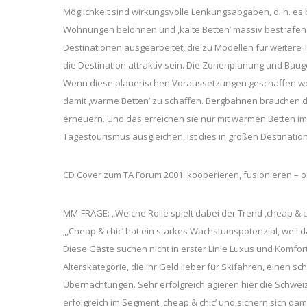
Möglichkeit sind wirkungsvolle Lenkungsabgaben, d. h. es
Wohnungen belohnen und ,kalte Betten’ massiv bestrafen. 
Destinationen ausgearbeitet, die zu Modellen für weiter
die Destination attraktiv sein. Die Zonenplanung und Bau
Wenn diese planerischen Voraussetzungen geschaffen werd
damit ,warme Betten’ zu schaffen. Bergbahnen brauchen die
erneuern. Und das erreichen sie nur mit warmen Betten i
Tagestourismus ausgleichen, ist dies in großen Destinati
CD Cover zum TA Forum 2001: kooperieren, fusionieren – o
MM-FRAGE: „Welche Rolle spielt dabei der Trend ,cheap & ch
„,Cheap & chic’ hat ein starkes Wachstumspotenzial, weil 
Diese Gäste suchen nicht in erster Linie Luxus und Komfor
Alterskategorie, die ihr Geld lieber für Skifahren, einen 
Übernachtungen. Sehr erfolgreich agieren hier die Schwe
erfolgreich im Segment ,cheap & chic’ und sichern sich damit