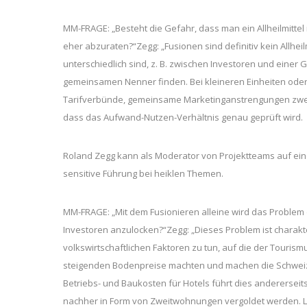
MM-FRAGE: „Besteht die Gefahr, dass man ein Allheilmittel 
eher abzuraten?“Zegg: „Fusionen sind definitiv kein Allhe
unterschiedlich sind, z. B. zwischen Investoren und ein
gemeinsamen Nenner finden. Bei kleineren Einheiten od
Tarifverbünde, gemeinsame Marketinganstrengungen zweckm
dass das Aufwand-Nutzen-Verhältnis genau geprüft wird.
Roland Zegg kann als Moderator von Projektteams auf eine
sensitive Führung bei heiklen Themen.
MM-FRAGE: „Mit dem Fusionieren alleine wird das Problem 
Investoren anzulocken?“Zegg: „Dieses Problem ist charakter
volkswirtschaftlichen Faktoren zu tun, auf die der Tourismus
steigenden Bodenpreise machten und machen die Schweiz 
Betriebs- und Baukosten für Hotels führt dies andererseit
nachher in Form von Zweitwohnungen vergoldet werden. 