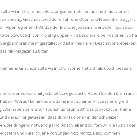
consulta AG in Chur, einem Beratungsunternehmen aus hochmotivierten
axisbezug. Geschätzt wird der erfahrene Quer- und Freidenker Zegg nic
m-Alpenregionen (TFA), das der Branche jedesmal wertvolle Impulse zu
rator bzw. Coach von Projektgruppen – insbesondere bei Fusionen. So ha
r Bergbahnbranche mitgestaltet und ist in mehreren Destinationsprojekten
r das MM-Magazin zu bitten!
nehmens Grischconsulta AG in Chur (vorne) hat sich als Coach bestens
ionen der Schweiz mitgestaltet bzw. gecoacht. Haben Sie den Dreh raus i
ert haben? Worauf kommt es an, damit man so einen Prozess erfolgreich
gg: „Wir haben bereits am Tourismusforum 2001 das provokative Thema
n und darauf hingewiesen, dass durch Fusionen in der Schweizer
, die dringend notwendig sind. Anschließend durften wir die Fusion der
Klosters und kürzlich jene von Engadin-St. Moritz. Dazu kommen