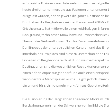
erfolgreiche Fusionen von Unternehmungen in mittelgroße
heute drei Unternehmen, die aus Fusionen unter unserer L
ausgelöst wurden, haben jeweils die ganze Destination bef
Dort haben die Bergbahnen seit der Fusion rund 200 Mio. F
Grischconsulta hat mittlerweile einen reichhaltigen Erfahr
Background, technisches Know-how und – wahrscheinlich am
Themen der Verhandlungen. Nur das Zusammenführen zweie
Der Einbezug der unterschiedlichen Kulturen und das Eing
innerhalb des Projektes sind nicht zu unterschätzende Fak
Einheiten im Bergbahnbereich jetzt und welche Perspektiv
Destinationen sind die wesentlichen Restrukturierungen ge
einen hohen Anpassungsbedarf und auch einen entsprechen
wenn der freie Markt spielen würde. Es gibt jedoch immer
ein an und für sich nicht mehr marktfähiges Gebiet weiterh
Die Fusionierung der Bergbahnen Engadin-St. Moritz wurde
Bergbahnunternehmen der Schweiz hervor. Im Bild die Sign