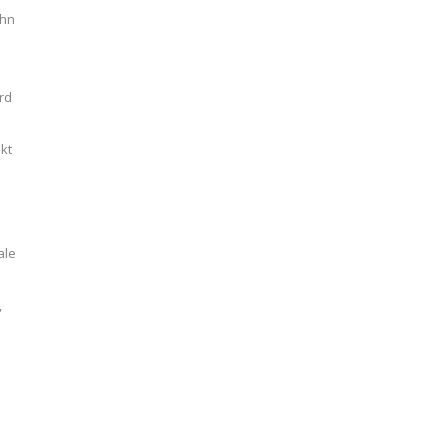
ahn
rd
kt
e
ale
o
,