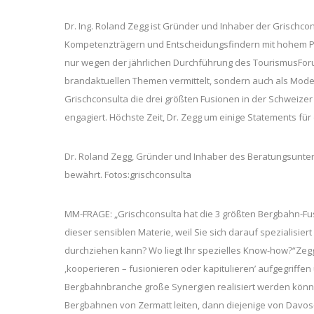
Dr. Ing. Roland Zegg ist Gründer und Inhaber der Grisch
Kompetenzträgern und Entscheidungsfindern mit hohem Pr
nur wegen der jährlichen Durchführung des TourismusForu
brandaktuellen Themen vermittelt, sondern auch als Mode
Grischconsulta die drei größten Fusionen in der Schweize
engagiert. Höchste Zeit, Dr. Zegg um einige Statements fü
Dr. Roland Zegg, Gründer und Inhaber des Beratungsunter
bewährt. Fotos:grischconsulta
MM-FRAGE: „Grischconsulta hat die 3 größten Bergbahn-Fus
dieser sensiblen Materie, weil Sie sich darauf spezialisi
durchziehen kann? Wo liegt Ihr spezielles Know-how?“Ze
,kooperieren – fusionieren oder kapitulieren’ aufgegriffe
Bergbahnbranche große Synergien realisiert werden können
Bergbahnen von Zermatt leiten, dann diejenige von Davos-