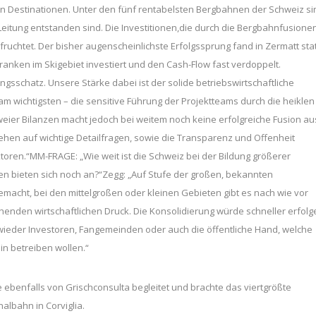
n Destinationen. Unter den fünf rentabelsten Bergbahnen der Schweiz si
eitung entstanden sind. Die Investitionen,die durch die Bergbahnfusione
ruchtet. Der bisher augenscheinlichste Erfolgssprung fand in Zermatt stat
ranken im Skigebiet investiert und den Cash-Flow fast verdoppelt.
ungsschatz. Unsere Stärke dabei ist der solide betriebswirtschaftliche
 wichtigsten – die sensitive Führung der Projektteams durch die heiklen
r Bilanzen macht jedoch bei weitem noch keine erfolgreiche Fusion au
ehen auf wichtige Detailfragen, sowie die Transparenz und Offenheit
toren.“MM-FRAGE: „Wie weit ist die Schweiz bei der Bildung größerer
en bieten sich noch an?“Zegg: „Auf Stufe der großen, bekannten
macht, bei den mittelgroßen oder kleinen Gebieten gibt es nach wie vor
den wirtschaftlichen Druck. Die Konsolidierung würde schneller erfolg
 wieder Investoren, Fangemeinden oder auch die öffentliche Hand, welche
in betreiben wollen.“
 ebenfalls von Grischconsulta begleitet und brachte das viertgrößte
albahn in Corviglia.