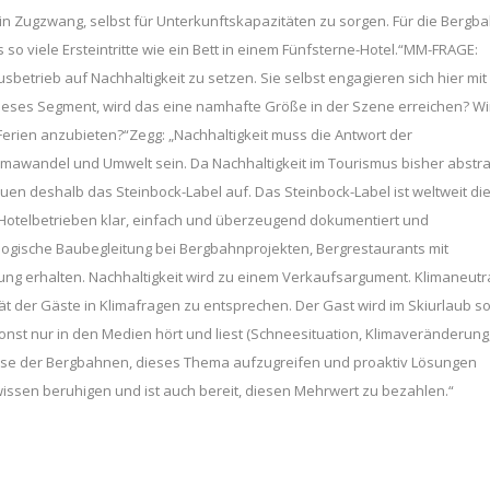
 Zugzwang, selbst für Unterkunftskapazitäten zu sorgen. Für die Bergb
so viele Ersteintritte wie ein Bett in einem Fünfsterne-Hotel.“MM-FRAGE:
usbetrieb auf Nachhaltigkeit zu setzen. Sie selbst engagieren sich hier mit
ieses Segment, wird das eine namhafte Größe in der Szene erreichen? Wi
 Ferien anzubieten?“Zegg: „Nachhaltigkeit muss die Antwort der
imawandel und Umwelt sein. Da Nachhaltigkeit im Tourismus bisher abstra
uen deshalb das Steinbock-Label auf. Das Steinbock-Label ist weltweit di
n Hotelbetrieben klar, einfach und überzeugend dokumentiert und
ologische Baubegleitung bei Bergbahnprojekten, Bergrestaurants mit
ng erhalten. Nachhaltigkeit wird zu einem Verkaufsargument. Klimaneutr
ität der Gäste in Klimafragen zu entsprechen. Der Gast wird im Skiurlaub s
onst nur in den Medien hört und liest (Schneesituation, Klimaveränderung
resse der Bergbahnen, dieses Thema aufzugreifen und proaktiv Lösungen
wissen beruhigen und ist auch bereit, diesen Mehrwert zu bezahlen.“