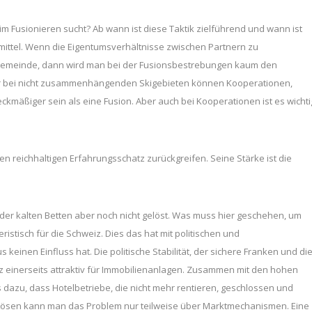
im Fusionieren sucht? Ab wann ist diese Taktik zielführend und wann ist
ilmittel. Wenn die Eigentumsverhältnisse zwischen Partnern zu
er Gemeinde, dann wird man bei der Fusionsbestrebungen kaum den
er bei nicht zusammenhängenden Skigebieten können Kooperationen,
äßiger sein als eine Fusion. Aber auch bei Kooperationen ist es wichti
n reichhaltigen Erfahrungsschatz zurückgreifen. Seine Stärke ist die
der kalten Betten aber noch nicht gelöst. Was muss hier geschehen, um
istisch für die Schweiz. Dies das hat mit politischen und
 keinen Einfluss hat. Die politische Stabilität, der sichere Franken und di
einerseits attraktiv für Immobilienanlagen. Zusammen mit den hohen
s dazu, dass Hotelbetriebe, die nicht mehr rentieren, geschlossen und
Lösen kann man das Problem nur teilweise über Marktmechanismen. Eine