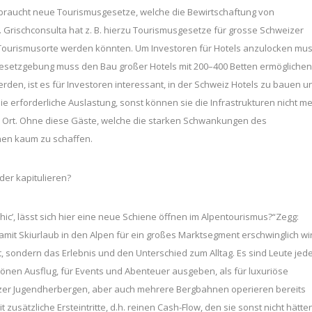
 braucht neue Tourismusgesetze, welche die Bewirtschaftung von
Grischconsulta hat z. B. hierzu Tourismusgesetze für grosse Schweizer
e Tourismusorte werden könnten. Um Investoren für Hotels anzulocken mu
gesetzgebung muss den Bau großer Hotels mit 200–400 Betten ermöglichen
en, ist es für Investoren interessant, in der Schweiz Hotels zu bauen u
 erforderliche Auslastung, sonst können sie die Infrastrukturen nicht m
m Ort. Ohne diese Gäste, welche die starken Schwankungen des
onen kaum zu schaffen.
der kapitulieren?
ic’, lässt sich hier eine neue Schiene öffnen im Alpentourismus?“Zegg:
damit Skiurlaub in den Alpen für ein großes Marktsegment erschwinglich wi
t, sondern das Erlebnis und den Unterschied zum Alltag. Es sind Leute jed
schönen Ausflug, für Events und Abenteuer ausgeben, als für luxuriöse
izer Jugendherbergen, aber auch mehrere Bergbahnen operieren bereits
 zusätzliche Ersteintritte, d.h. reinen Cash-Flow, den sie sonst nicht hätte