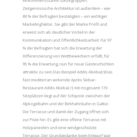
einkommensstarke Gästegruppen.
Zeitgenössische Architektur ist außerdem – wie
80 % der Befragten bestätigten – ein wichtiger
Marketingfaktor. Sie gibt der Marke Profil und
erweist sich als deutlicher Vorteil in der
Kommunikation und Öffentlichkeitsarbeit. Für 97
% der Befragten hat sich die Erwartung der
Differenzierung von Wettbewerbern erfüllt, für
95 % die Erwartung, nun für neue Gästeschichten
attraktiv zu sein.Das Beispiel Addis Abeba{r}Das
fast mediterran wirkende Après Skibar-
Restaurant Addis Abeba{ r} mit insgesamt 170
Sitzplätzen liegt auf der Schipiste zwischen der
Alpkogelbahn und der Birkhahnbahn in Galtür.
Die Terrasse und damit der Zugang öffnet sich
zur Piste hin. Es gibt eine offene Terrasse mit
Holzpaneelen und eine windgeschützte
Terrasse. Der Grundgedanke beim Entwurf war