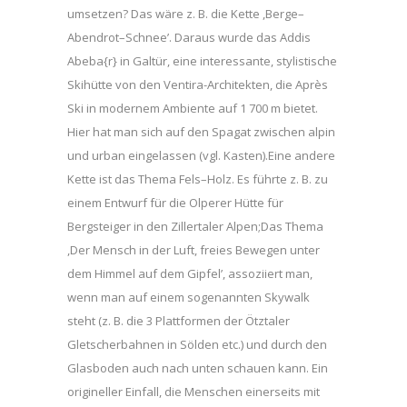
umsetzen? Das wäre z. B. die Kette ,Berge–
Abendrot–Schnee’. Daraus wurde das Addis
Abeba{r} in Galtür, eine interessante, stylistische
Skihütte von den Ventira-Architekten, die Après
Ski in modernem Ambiente auf 1 700 m bietet.
Hier hat man sich auf den Spagat zwischen alpin
und urban eingelassen (vgl. Kasten).Eine andere
Kette ist das Thema Fels–Holz. Es führte z. B. zu
einem Entwurf für die Olperer Hütte für
Bergsteiger in den Zillertaler Alpen;Das Thema
,Der Mensch in der Luft, freies Bewegen unter
dem Himmel auf dem Gipfel’, assoziiert man,
wenn man auf einem sogenannten Skywalk
steht (z. B. die 3 Plattformen der Ötztaler
Gletscherbahnen in Sölden etc.) und durch den
Glasboden auch nach unten schauen kann. Ein
origineller Einfall, die Menschen einerseits mit