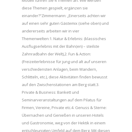
Modell führen Sie 4 Themen an. Wie werden
diese Themen gespielt, ergänzen sie
einander?“Zimmermann: „Einerseits achten wir
auf einen sehr guten Gästemix (siehe oben) und
andererseits arbeiten wir in vier
Themenwelten:1. Natur & Erlebnis: (klassisches
Ausflugserlebnis mit der Bahn(en) – steilste
Zahnradbahn der Welt),2. Fun & Action:
(Freizeiterlebnisse für jung und alt auf unseren
verschiedensten Anlagen, beim Wandern,
Schlitteln, etc.), diese Aktivitäten finden bewusst
auf den Zwischenstationen am Berg statt.3.
Private & Business: Bankett und
Seminarveranstaltungen auf dem Pilatus für
Firmen, Vereine, Private etc.4. Genuss & Sterne:
Übernachen und Genießen in unseren Hotels
und Gastronomie, weg von der Hektik in einem
entschleunigten Umfeld auf dem Berg. Mit diesen