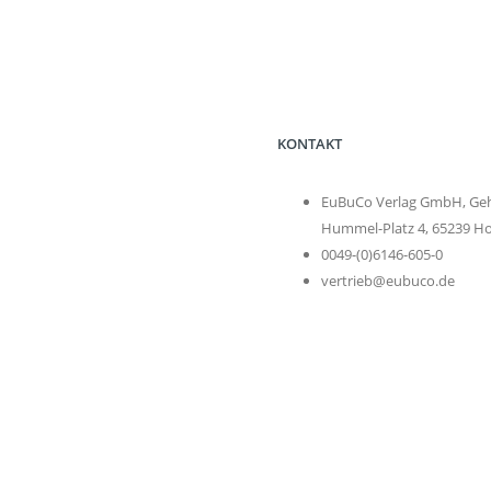
KONTAKT
EuBuCo Verlag GmbH, Geh
Hummel-Platz 4, 65239 H
0049-(0)6146-605-0
vertrieb@eubuco.de