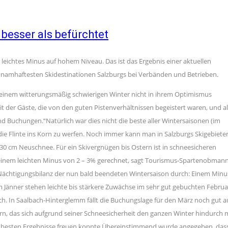
besser als befürchtet
leichtes Minus auf hohem Niveau. Das ist das Ergebnis einer aktuellen
n namhaftesten Skidestinationen Salzburgs bei Verbänden und Betrieben.
 einem witterungsmäßig schwierigen Winter nicht in ihrem Optimismus
t der Gäste, die von den guten Pistenverhältnissen begeistert waren, und al
nd Buchungen.“Natürlich war dies nicht die beste aller Wintersaisonen (im
, die Flinte ins Korn zu werfen. Noch immer kann man in Salzburgs Skigebiete
30 cm Neuschnee. Für ein Skivergnügen bis Ostern ist in schneesicheren
einem leichten Minus von 2 – 3% gerechnet, sagt Tourismus-Spartenobman
der Nächtigungsbilanz der nun bald beendeten Wintersaison durch: Einem Minu
 Jänner stehen leichte bis stärkere Zuwächse im sehr gut gebuchten Februa
ch. In Saalbach-Hinterglemm fällt die Buchungslage für den März noch gut a
rn, das sich aufgrund seiner Schneesicherheit den ganzen Winter hindurch 
 besten Ergebnisse freuen konnte.Übereinstimmend wurde angegeben, das