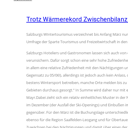
Trotz Wärmerekord Zwischenbilanz 
Salzburgs WIntertourismus verzeichnet bis Anfang März nur 
Umfrage der Sparte Tourismus und Freizeitwirtschaft in de
Salzburgs Hoteliers und Gastronomen lassen sich auch von
verunsichern. Dafür sorgt schon eine sehr hohe Zufriedenhei
in allem eine relative Zufriedenheit mit den Nächtigungen u
Gegensatz zu 05/06!), allerdings ist jedoch auch kein Anlass
bestens Wintersport betreiben, manche Orte melden bis zu 
Gebieten durchaus gesorgt.“ In Summe wird daher nur mit 
Mayr.Dabei zieht sich ein relativ einheitliches Muster in 
im Dezember (der Ausfall der Ski-Openings) und Einbußen im
gegenüber. Für den März ist die Buchungslage unterschiedli
ebenso für die Region Saalfelden-Leogang und für Obertaue
Zuwächsen bei den Nächtigungen und damit über eines der