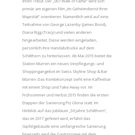
ihren Tribut. Der „007 Walk of Fame“ wird sich
primär am eigenen Film „Im Geheimdienst Ihrer
Majestät“ orientieren. Namentlich wird auf eine
Teilnahme von George Lazenby (James Bond),
Diana Rigg (Tracy) und vielen anderen
hingearbeitet. Diese werden eingeladen,
persönlich ihre Handabdrücke auf dem
Schilthorn zu hinterlassen. Ab Mai 2015 bietet die
Station Mürren ein neues Verpflegungs- und
Shoppingangebot im Swiss Skyline Shop & Bar
Mürren: Das Kombikonzept sieht eine Kaffeebar
mit einem Shop und Take Away vor. Im
Frühsommer und Herbst 2015 finden die ersten
Etappen der Sanierung Piz Gloria statt. Im
Hinblick auf das Jubiläum „50 Jahre Schilthorn“,
das im 2017 gefeiert wird, erfährt das
Gipfelgebäude eine umfangreiche Sanierung.
Einerseits wird die Gastronomie mit dem