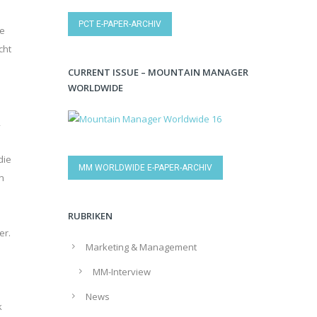
PCT E-PAPER-ARCHIV
ne
cht
CURRENT ISSUE – MOUNTAIN MANAGER
WORLDWIDE
2
die
MM WORLDWIDE E-PAPER-ARCHIV
n
RUBRIKEN
er.
Marketing & Management
MM-Interview
News
k