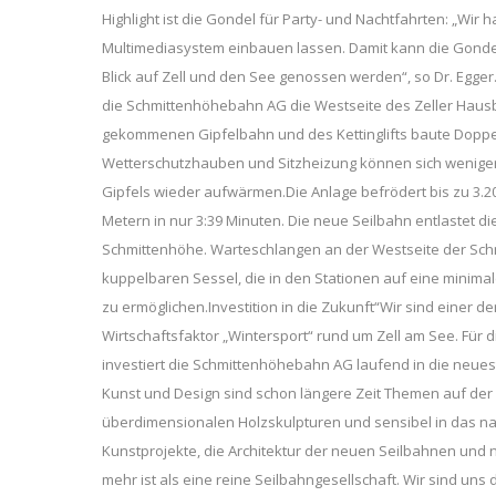
Highlight ist die Gondel für Party- und Nachtfahrten: „Wir
Multimediasystem einbauen lassen. Damit kann die Gondel
Blick auf Zell und den See genossen werden“, so Dr. Egg
die Schmittenhöhebahn AG die Westseite des Zeller Hausberg
gekommenen Gipfelbahn und des Kettinglifts baute Dop
Wetterschutzhauben und Sitzheizung können sich weniger 
Gipfels wieder aufwärmen.Die Anlage befrödert bis zu 3
Metern in nur 3:39 Minuten. Die neue Seilbahn entlastet
Schmittenhöhe. Warteschlangen an der Westseite der Schm
kuppelbaren Sessel, die in den Stationen auf eine minim
zu ermöglichen.Investition in die Zukunft“Wir sind einer d
Wirtschaftsfaktor „Wintersport“ rund um Zell am See. Für d
investiert die Schmittenhöhebahn AG laufend in die neuest
Kunst und Design sind schon längere Zeit Themen auf der
überdimensionalen Holzskulpturen und sensibel in das nat
Kunstprojekte, die Architektur der neuen Seilbahnen und
mehr ist als eine reine Seilbahngesellschaft. Wir sind u