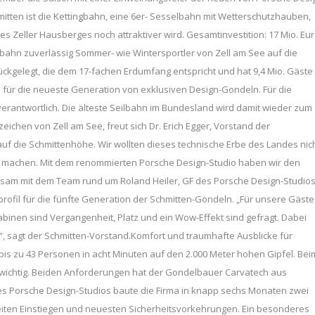
itten ist die Kettingbahn, eine 6er- Sesselbahn mit Wetterschutzhauben,
es Zeller Hausberges noch attraktiver wird. Gesamtinvestition: 17 Mio. Eur
bahn zuverlässig Sommer- wie Wintersportler von Zell am See auf die
ückgelegt, die dem 17-fachen Erdumfang entspricht und hat 9,4 Mio. Gäste
z für die neueste Generation von exklusiven Design-Gondeln. Für die
verantwortlich. Die älteste Seilbahn im Bundesland wird damit wieder zum
hen von Zell am See, freut sich Dr. Erich Egger, Vorstand der
f die Schmittenhöhe. Wir wollten dieses technische Erbe des Landes nic
rts machen. Mit dem renommierten Porsche Design-Studio haben wir den
sam mit dem Team rund um Roland Heiler, GF des Porsche Design-Studios
ofil für die fünfte Generation der Schmitten-Gondeln. „Für unsere Gäste
binen sind Vergangenheit, Platz und ein Wow-Effekt sind gefragt. Dabei
 sagt der Schmitten-Vorstand.Komfort und traumhafte Ausblicke für
bis zu 43 Personen in acht Minuten auf den 2.000 Meter hohen Gipfel. Bei
wichtig. Beiden Anforderungen hat der Gondelbauer Carvatech aus
es Porsche Design-Studios baute die Firma in knapp sechs Monaten zwei
iten Einstiegen und neuesten Sicherheitsvorkehrungen. Ein besonderes