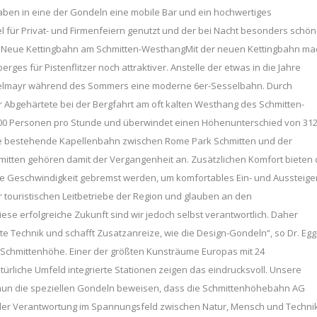
 haben in eine der Gondeln eine mobile Bar und ein hochwertiges
 für Privat- und Firmenfeiern genutzt und der bei Nacht besonders schö
er.Neue Kettingbahn am Schmitten-WesthangMit der neuen Kettingbahn ma
es für Pistenflitzer noch attraktiver. Anstelle der etwas in die Jahre
pelmayr während des Sommers eine moderne 6er-Sesselbahn. Durch
Abgehärtete bei der Bergfahrt am oft kalten Westhang des Schmitten-
.200 Personen pro Stunde und überwindet einen Höhenunterschied von 31
 die bestehende Kapellenbahn zwischen Rome Park Schmitten und der
itten gehören damit der Vergangenheit an. Zusätzlichen Komfort bieten 
ale Geschwindigkeit gebremst werden, um komfortables Ein- und Aussteige
er touristischen Leitbetriebe der Region und glauben an den
iese erfolgreiche Zukunft sind wir jedoch selbst verantwortlich. Daher
e Technik und schafft Zusatzanreize, wie die Design-Gondeln“, so Dr. Egg
 Schmittenhöhe. Einer der größten Kunsträume Europas mit 24
ürliche Umfeld integrierte Stationen zeigen das eindrucksvoll. Unsere
 nun die speziellen Gondeln beweisen, dass die Schmittenhöhebahn AG
ns der Verantwortung im Spannungsfeld zwischen Natur, Mensch und Techni