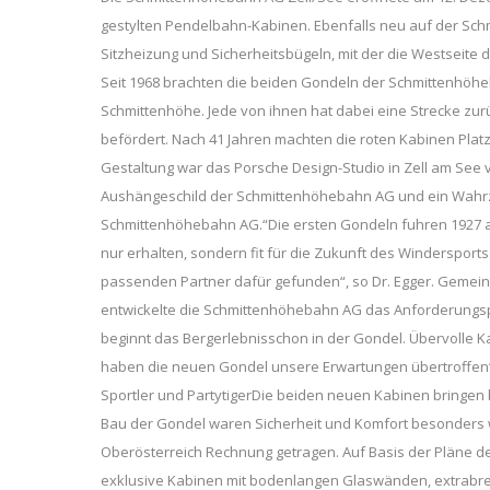
gestylten Pendelbahn-Kabinen. Ebenfalls neu auf der Schm
Sitzheizung und Sicherheitsbügeln, mit der die Westseite d
Seit 1968 brachten die beiden Gondeln der Schmittenhöhe
Schmittenhöhe. Jede von ihnen hat dabei eine Strecke zur
befördert. Nach 41 Jahren machten die roten Kabinen Plat
Gestaltung war das Porsche Design-Studio in Zell am See 
Aushängeschild der Schmittenhöhebahn AG und ein Wahrzeic
Schmittenhöhebahn AG.“Die ersten Gondeln fuhren 1927 au
nur erhalten, sondern fit für die Zukunft des Winderspo
passenden Partner dafür gefunden“, so Dr. Egger. Gemein
entwickelte die Schmittenhöhebahn AG das Anforderungspr
beginnt das Bergerlebnisschon in der Gondel. Übervolle Ka
haben die neuen Gondel unsere Erwartungen übertroffen“,
Sportler und PartytigerDie beiden neuen Kabinen bringen 
Bau der Gondel waren Sicherheit und Komfort besonders 
Oberösterreich Rechnung getragen. Auf Basis der Pläne d
exklusive Kabinen mit bodenlangen Glaswänden, extrabre