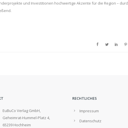
derprojekte und Investitionen hochwertige Akzente für die Region – durc
ießend.
KT
RECHTLICHES
EuBuCo Verlag GmbH,
Impressum
Geheimrat-Hummel-Platz 4,
Datenschutz
65239 Hochheim