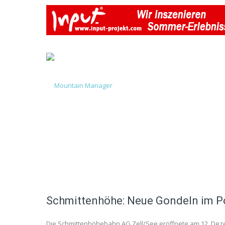
Schmittenhöhe: Neue Gondeln im P
Die Schmittenhöhebahn AG Zell/See eröffnete am 12. Deze