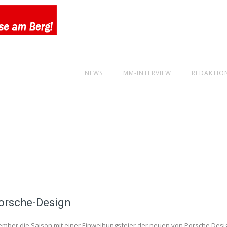
NEWS
MM-INTERVIEW
REDAKTIO
orsche-Design
mber die Saison mit einer Einweihungsfeier der neuen von Porsche Desi