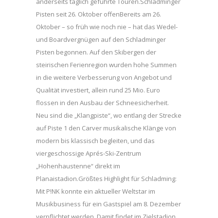
anderseits täglich geführte Touren.Schladminger
Pisten seit 26. Oktober offenBereits am 26.
Oktober – so früh wie noch nie – hat das Wedel-
und Boardvergnügen auf den Schladminger
Pisten begonnen. Auf den Skibergen der
steirischen Ferienregion wurden hohe Summen
in die weitere Verbesserung von Angebot und
Qualität investiert, allein rund 25 Mio. Euro
flossen in den Ausbau der Schneesicherheit.
Neu sind die „Klangpiste“, wo entlang der Strecke
auf Piste 1 den Carver musikalische Klänge von
modern bis klassisch begleiten, und das
viergeschossige Aprés-Ski-Zentrum
„Hohenhaustenne“ direkt im
Planaistadion.Größtes Highlight für Schladming:
Mit P!NK konnte ein aktueller Weltstar im
Musikbusiness für ein Gastspiel am 8. Dezember
verpflichtet werden. Damit findet im Zielstadion