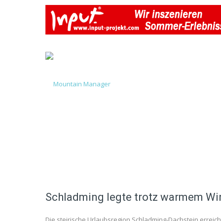
Schladming legte trotz warmem Win
Die steirische Urlaubsregion Schladming-Dachstein erreich