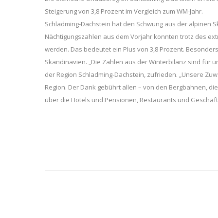
Steigerung von 3,8 Prozent im Vergleich zum WM-Jahr.
Schladming-Dachstein hat den Schwung aus der alpinen Sk
Nächtigungszahlen aus dem Vorjahr konnten trotz des ext
werden. Das bedeutet ein Plus von 3,8 Prozent. Besonders
Skandinavien. „Die Zahlen aus der Winterbilanz sind für uns
der Region Schladming-Dachstein, zufrieden. „Unsere Zuwäc
Region. Der Dank gebührt allen – von den Bergbahnen, d
über die Hotels und Pensionen, Restaurants und Geschäfte 