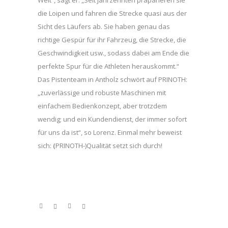
Welt“, sagt er. „Seit Jahrzehnten präparieren sie
die Loipen und fahren die Strecke quasi aus der
Sicht des Läufers ab. Sie haben genau das
richtige Gespür für ihr Fahrzeug, die Strecke, die
Geschwindigkeit usw., sodass dabei am Ende die
perfekte Spur für die Athleten herauskommt.“
Das Pistenteam in Antholz schwört auf PRINOTH:
„zuverlässige und robuste Maschinen mit
einfachem Bedienkonzept, aber trotzdem
wendig; und ein Kundendienst, der immer sofort
für uns da ist“, so Lorenz. Einmal mehr beweist
sich:
(
PRINOTH-)Qualität setzt sich durch!