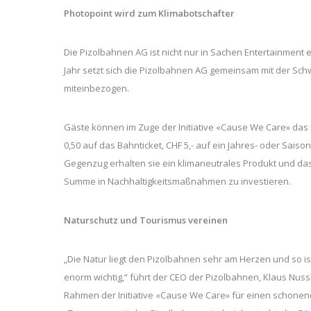
Photopoint wird zum Klimabotschafter
Die Pizolbahnen AG ist nicht nur in Sachen Entertainment ei
Jahr setzt sich die Pizolbahnen AG gemeinsam mit der Schwe
miteinbezogen.
Gäste können im Zuge der Initiative «Cause We Care» das Kl
0,50 auf das Bahnticket, CHF 5,- auf ein Jahres- oder Sais
Gegenzug erhalten sie ein klimaneutrales Produkt und da
Summe in Nachhaltigkeitsmaßnahmen zu investieren.
Naturschutz und Tourismus vereinen
„Die Natur liegt den Pizolbahnen sehr am Herzen und so i
enorm wichtig,“ führt der CEO der Pizolbahnen, Klaus Nu
Rahmen der Initiative «Cause We Care» für einen schonen