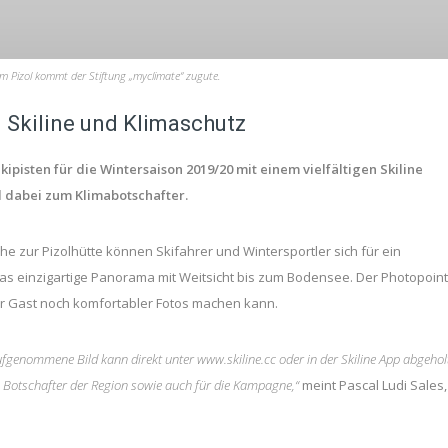
am Pizol kommt der Stiftung „myclimate“ zugute.
 Skiline und Klimaschutz
kipisten für die Wintersaison 2019/20 mit einem vielfältigen Skiline
d dabei zum Klimabotschafter.
e zur Pizolhütte können Skifahrer und Wintersportler sich für ein
 das einzigartige Panorama mit Weitsicht bis zum Bodensee. Der Photopoint
der Gast noch komfortabler Fotos machen kann.
 aufgenommene Bild kann direkt unter www.skiline.cc oder in der Skiline App abgehol
Botschafter der Region sowie auch für die Kampagne,“
meint Pascal Ludi Sales,