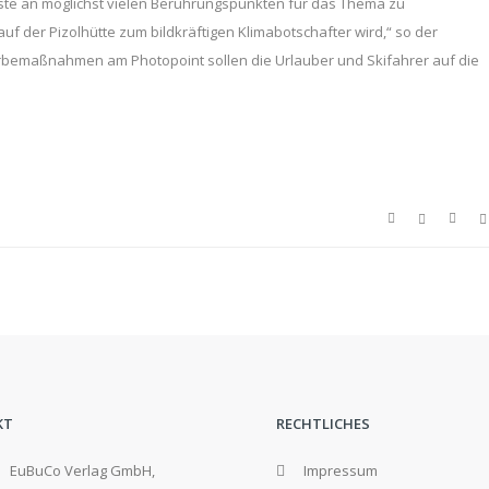
ste an möglichst vielen Berührungspunkten für das Thema zu
 auf der Pizolhütte zum bildkräftigen Klimabotschafter wird,“ so der
Werbemaßnahmen am Photopoint sollen die Urlauber und Skifahrer auf die
KT
RECHTLICHES
EuBuCo Verlag GmbH,
Impressum