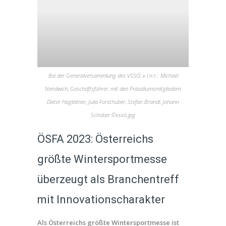
Bei der Generalversammlung des VSSÖ, v.l.n.r.: Michael
Nendwich, Geschäftsführer, mit den Präsidiumsmitgliedern
Dieter Hagleitner, Julia Forsthuber, Stefan Brandl, Johann
Schober ©vssö.jpg
ÖSFA 2023: Österreichs
größte Wintersportmesse
überzeugt als Branchentreff
mit Innovationscharakter
Als Österreichs größte Wintersportmesse ist