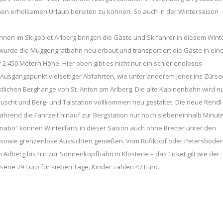
en erholsamen Urlaub bereiten zu können. So auch in der Wintersaison
n im Skigebiet Arlberg bringen die Gäste und Skifahrer in diesem Wint
s wurde die Muggengratbahn neu erbaut und transportiert die Gäste in ei
 2.450 Metern Höhe. Hier oben gibt es nicht nur ein schier endloses
 Ausgangspunkt vielseitiger Abfahrten, wie unter anderem jener ins Zürse
-östlichen Berghänge von St. Anton am Arlberg. Die alte Kabinenbahn wird n
uscht und Berg- und Talstation vollkommen neu gestaltet. Die neue Rendl
ährend die Fahrzeit hinauf zur Bergstation nur noch siebeneinhalb Minut
nenabo“ können Winterfans in dieser Saison auch ohne Bretter unter den
 sowie grenzenlose Aussichten genießen. Vom Rüfikopf oder Petersboden
 Arlberg bis hin zur Sonnenkopfbahn in Klösterle – das Ticket gilt wie der
sene 79 Euro für sieben Tage, Kinder zahlen 47 Euro.