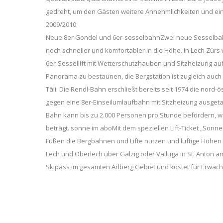
gedreht, um den Gästen weitere Annehmlichkeiten und ein
2009/2010.
Neue 8er Gondel und 6er-sesselbahnZwei neue Sesselbahne
noch schneller und komfortabler in die Höhe. In Lech Zür
6er-Sessellift mit Wetterschutzhauben und Sitzheizung auf
Panorama zu bestaunen, die Bergstation ist zugleich auch
Täli. Die Rendl-Bahn erschließt bereits seit 1974 die nord
gegen eine 8er-Einseilumlaufbahn mit Sitzheizung ausgeta
Bahn kann bis zu 2.000 Personen pro Stunde befördern, w
beträgt. sonne im aboMit dem speziellen Lift-Ticket „Son
Füßen die Bergbahnen und Lifte nutzen und luftige Höhen
Lech und Oberlech über Galzig oder Valluga in St. Anton am
Skipass im gesamten Arlberg Gebiet und kostet für Erwach