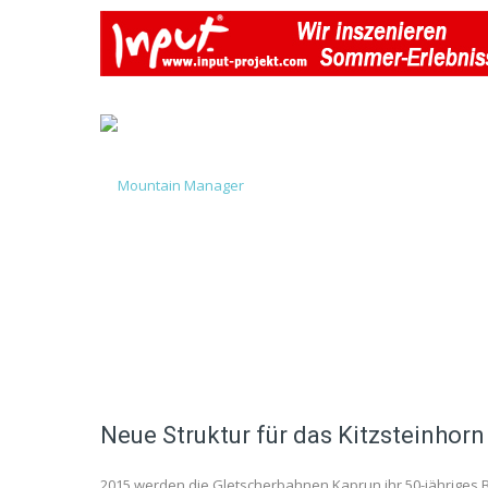
Neue Struktur für das Kitzsteinhorn
2015 werden die Gletscherbahnen Kaprun ihr 50-jähriges B