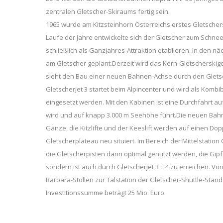
zentralen Gletscher-Skiraums fertig sein.
1965 wurde am Kitzsteinhorn Österreichs erstes Gletschers
Laufe der Jahre entwickelte sich der Gletscher zum Schnee
schließlich als Ganzjahres-Attraktion etablieren. In den n
am Gletscher geplant.Derzeit wird das Kern-Gletscherski
sieht den Bau einer neuen Bahnen-Achse durch den Gletsc
Gletscherjet 3 startet beim Alpincenter und wird als Kombib
eingesetzt werden. Mit den Kabinen ist eine Durchfahrt auf 
wird und auf knapp 3.000 m Seehöhe führt.Die neuen Bahn
Gänze, die Kitzlifte und der Keeslift werden auf einen D
Gletscherplateau neu situiert. Im Bereich der Mittelstation
die Gletscherpisten dann optimal genutzt werden, die Gipf
sondern ist auch durch Gletscherjet 3 + 4 zu erreichen. Vo
Barbara-Stollen zur Talstation der Gletscher-Shuttle-Stan
Investitionssumme beträgt 25 Mio. Euro.