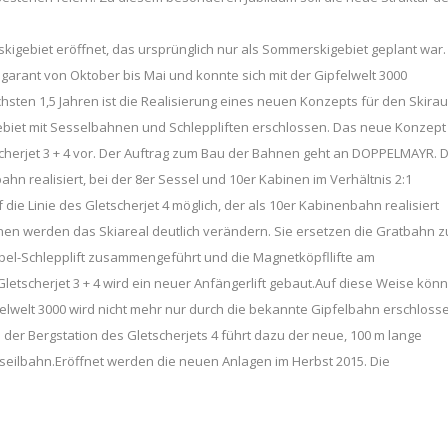
kigebiet eröffnet, das ursprünglich nur als Sommerskigebiet geplant war.
garant von Oktober bis Mai und konnte sich mit der Gipfelwelt 3000
ächsten 1,5 Jahren ist die Realisierung eines neuen Konzepts für den Skira
gebiet mit Sesselbahnen und Schleppliften erschlossen. Das neue Konzept
herjet 3 + 4 vor. Der Auftrag zum Bau der Bahnen geht an DOPPELMAYR. 
ahn realisiert, bei der 8er Sessel und 10er Kabinen im Verhältnis 2:1
die Linie des Gletscherjet 4 möglich, der als 10er Kabinenbahn realisiert
en werden das Skiareal deutlich verändern. Sie ersetzen die Gratbahn z
oppel-Schlepplift zusammengeführt und die Magnetköpfllifte am
 Gletscherjet 3 + 4 wird ein neuer Anfängerlift gebaut.Auf diese Weise kön
elwelt 3000 wird nicht mehr nur durch die bekannte Gipfelbahn erschloss
n der Bergstation des Gletscherjets 4 führt dazu der neue, 100 m lange
dseilbahn.Eröffnet werden die neuen Anlagen im Herbst 2015. Die