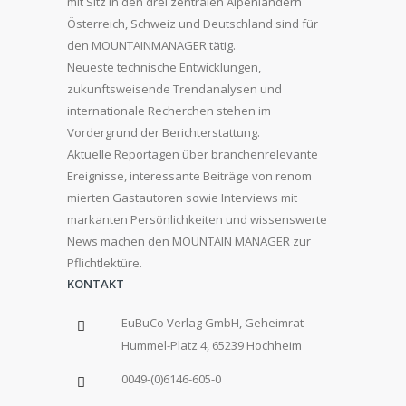
mit Sitz in den drei zentralen Alpenländern
Österreich, Schweiz und Deutschland sind für
den MOUNTAINMANAGER tätig.
Neueste technische Entwicklungen,
zukunftsweisende Trendanalysen und
internationale Recherchen stehen im
Vordergrund der Berichterstattung.
Aktuelle Reportagen über branchenrelevante
Ereignisse, interessante Beiträge von renom
mierten Gastautoren sowie Interviews mit
markanten Persönlichkeiten und wissenswerte
News machen den MOUNTAIN MANAGER zur
Pflichtlektüre.
KONTAKT
EuBuCo Verlag GmbH, Geheimrat-
Hummel-Platz 4, 65239 Hochheim
0049-(0)6146-605-0