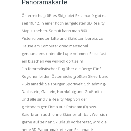
Panoramakarte
Österreichs größtes Skigebiet Ski amadé gibt es
seit 19. 12. in einer hoch aufgelösten 3D Reality
Map zu sehen. Somuit kann man 860
Pistenkilometer, Lifte und Skihütten bereits zu
Hause am Computer dreidimensional
genauestens unter die Lupe nehmen. Es ist fast
ein bisschen wie wirklich dort sein!
Ein fotorealistischer Flug über die Berge Fünf
Regionen bilden Österreichs größten Skiverbund
– Ski amadé: Salzburger Sportwelt, Schladming-
Dachstein, Gastein, Hochkönig und Großarltal.
Und alle sind via Reality Map von der
gleichnamigen Firma aus Potsdam (D) bzw.
Baierbrunn auch ohne Skier erfahrbar. Wer sich
gerne auf seinen Skiurlaub vorbereitet, wird die
neue 3D-Panoramakarte von Ski amadé