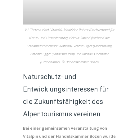
V.l: Theresa Haid (Vitalpin), Madeleine Rohrer (Dachverband für
Natur- und Umweltschutz), Helmut Sartori (Verband der
Seilbahnunternehmer Südtirols), Verena Pliger (Moderation),
Antonia Egger (Landesbäuerin) und Michael Oberhofer
(Brandnamic). © Handelskammer Bozen
Naturschutz- und
Entwicklungsinteressen für
die Zukunftsfähigkeit des
Alpentourismus vereinen
Bei einer gemeinsamen Veranstaltung von
Vitalpin und der Handelskammer Bozen wurde