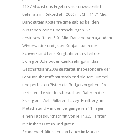
11,37 Mio. ist das Ergebnis nur unwesentlich
tiefer als im Rekordjahr 2006 mit CHF 11.71 Mio.
Dank gutem Kostenregime gab es bei den
Ausgaben keine Überraschungen. So
erwirtschafteten 5,01 Mio. Dank hervorragendem
Winterwetter und guter Konjunktur in der
Schweiz sind Lenk Bergbahnen als Teil der
Skiregion Adelboden-Lenk sehr gut in das
Geschäftsjahr 2008 gestartet. Insbesondere der
Februar übertrifft mit strahlend blauem Himmel
und perfekten Pisten die Budgetvorgaben. So
erzielten die vier bestbesuchten Bahnen der
Skiregion – Aebi-Silleren, Lavey, Bühlberg und
Metschstand – in den vergangenen 11 Tagen
einen Tagesdurchschnitt von je 14’335 Fahrten.
Mit frühen Ostern und guten
Schneeverhältnissen darf auch im März mit