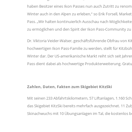
haben Besitzer eines Ikon Passes nun auch Zutritt zu renomm
Winter auch in den Alpen zu erleben,“ so Erik Forsell, Mark
Pass. „Wir halten kontinuierlich Ausschau nach Möglichkeit
zu ermöglichen und den Spirit der Ikon Pass-Community zu t
Dr. Viktoria Veider-Walser, geschäftsführende Obfrau von Kit
hochwertigen Ikon Pass-Familie zu werden, stellt für Kitzbü
Winter dar. Der US-amerikanische Markt reiht sich seit Jahr
Pass dient dabei als hochwertige Produkterweiterung. Gratula
Zahlen, Daten, Fakten zum Skigebiet KitzSki
Mit seinen 233 Abfahrtskilometern, 57 Liftanlagen, 1.16
das Skigebiet KitzSki bereits mehrfach ausgezeichnet. 11 Zub
Skinachwuchs mit 10 Übungsanlagen im Tal, die kostenlos b