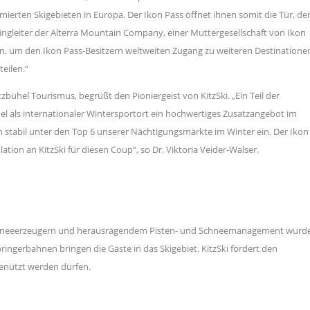
ierten Skigebieten in Europa. Der Ikon Pass öffnet ihnen somit die Tür, de
etingleiter der Alterra Mountain Company, einer Muttergesellschaft von Ikon
en, um den Ikon Pass-Besitzern weltweiten Zugang zu weiteren Destinatione
eilen.“
zbühel Tourismus, begrüßt den Pioniergeist von KitzSki. „Ein Teil der
hel als internationaler Wintersportort ein hochwertiges Zusatzangebot im
en stabil unter den Top 6 unserer Nächtigungsmärkte im Winter ein. Der Ikon
tion an KitzSki für diesen Coup“, so Dr. Viktoria Veider-Walser.
0 Schneeerzeugern und herausragendem Pisten- und Schneemanagement wurd
ringerbahnen bringen die Gäste in das Skigebiet. KitzSki fördert den
enützt werden dürfen.