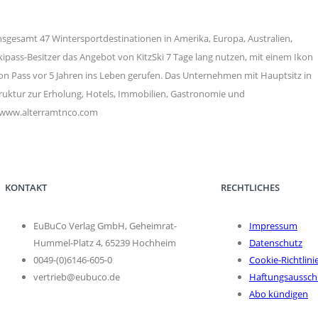
insgesamt 47 Wintersportdestinationen in Amerika, Europa, Australien,
pass-Besitzer das Angebot von KitzSki 7 Tage lang nutzen, mit einem Ikon
on Pass vor 5 Jahren ins Leben gerufen. Das Unternehmen mit Hauptsitz in
ruktur zur Erholung, Hotels, Immobilien, Gastronomie und
d www.alterramtnco.com
KONTAKT
RECHTLICHES
EuBuCo Verlag GmbH, Geheimrat-
Impressum
Hummel-Platz 4, 65239 Hochheim
Datenschutz
0049-(0)6146-605-0
Cookie-Richtlini
vertrieb@eubuco.de
Haftungsaussch
Abo kündigen