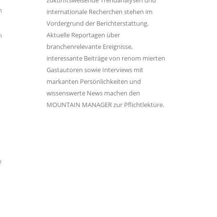
zukunftsweisende Trendanalysen und
n
internationale Recherchen stehen im
Vordergrund der Berichterstattung.
Aktuelle Reportagen über
n
branchenrelevante Ereignisse,
interessante Beiträge von renom mierten
Gastautoren sowie Interviews mit
markanten Persönlichkeiten und
wissenswerte News machen den
MOUNTAIN MANAGER zur Pflichtlektüre.
e