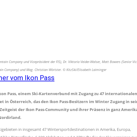
untain Company und Vizepräsident der FIS), Dr. Viktoria Veider-Walser, Matt Bowers (Senior Vic
tain Company) und Mag. Christian Wörister. © KitzSki/Elisabeth Laiminger
tner vom Ikon Pass
 Ikon Pass, einem Ski-Kartenverbund mit Zugang zu 47 internationale
iet in Österreich, das den Ikon Pass-Besitzern im Winter Zugang in se
 Zeitgeist der Ikon Pass-Community und ihrer Präsenz in ganz Amerik
Nordirland.
kigebieten in insgesamt 47 Wintersportdestinationen in Amerika, Europa,