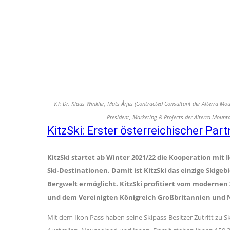
V.l: Dr. Klaus Winkler, Mats Årjes (Contracted Consultant der Alterra Mo
President, Marketing & Projects der Alterra Moun
KitzSki: Erster österreichischer Par
KitzSki startet ab Winter 2021/22 die Kooperation mit
Ski-Destinationen. Damit ist KitzSki das einzige Skigeb
Bergwelt ermöglicht. KitzSki profitiert vom modernen
und dem Vereinigten Königreich Großbritannien und 
Mit dem Ikon Pass haben seine Skipass-Besitzer Zutritt zu S