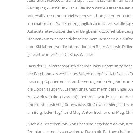
Australien, Neuseeland und Japan. Damit stehen ihnen 159.31
Verfügung – KitzSki inklusive. Die Ikon Pass-Besitzer freuen
Mittersill zu erkunden. Viel haben sie schon gehört von Kitz
internationalen Publikum zugänglich zu machen, sei die logi
Aufsichtsratsvorsitzender der Bergbahn Kitzbühel, überzeugt. 
Hahnenkammrennens zieht seit seinem Bestehen die Aufmerks
dort Ski fahren, wo die internationalen Renn-Asse wie Didier
gefeiert wurden,“ so Dr. Klaus Winkler.
Dass der Qualitätsanspruch der Ikon Pass-Community hoch 
der Bergbahn; als weltbestes Skigebiet ergänzt KitzSki das 
bestens präparierten Pisten, hervorragenden Angebote an B
die Lippen zaubern. „Es freut uns umso mehr, dass unser Ang
Netzwerk von Ikon Pass aufgenommen wurde. Die Internatio
und so ist es wichtig für uns, dass KitzSki auch hier gleich
am Berg. Jeden Tag‘“, sind Mag. Anton Bodner und Mag. Chri
Auch die Betreiber von Ikon Pass sind begeistert davon, 
Premiumsegment zu erweitern. „Durch die Partnerschaft mit K