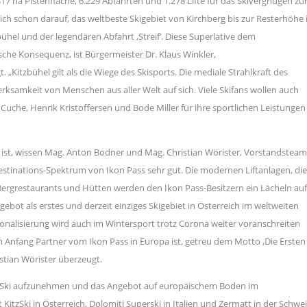
7 ha Pistenfläche, 6.229 Abfahrten und 1.278 Lifte für das Skivergnügen zu
 sich schon darauf, das weltbeste Skigebiet von Kirchberg bis zur Resterhöhe 
bühel und der legendären Abfahrt ‚Streif‘. Diese Superlative dem
sche Konsequenz, ist Bürgermeister Dr. Klaus Winkler,
„Kitzbühel gilt als die Wiege des Skisports. Die mediale Strahlkraft des
amkeit von Menschen aus aller Welt auf sich. Viele Skifans wollen auch
 Cuche, Henrik Kristoffersen und Bode Miller für ihre sportlichen Leistungen
ist, wissen Mag. Anton Bodner und Mag. Christian Wörister, Vorstandsteam
Destinations-Spektrum von Ikon Pass sehr gut. Die modernen Liftanlagen, die
ergrestaurants und Hütten werden den Ikon Pass-Besitzern ein Lächeln auf
ebot als erstes und derzeit einziges Skigebiet in Österreich im weltweiten
nalisierung wird auch im Wintersport trotz Corona weiter voranschreiten
 von Anfang Partner vom Ikon Pass in Europa ist, getreu dem Motto ‚Die Ersten
stian Wörister überzeugt.
KitzSki aufzunehmen und das Angebot auf europäischem Boden im
itzSki in Österreich, Dolomiti Superski in Italien und Zermatt in der Schwe