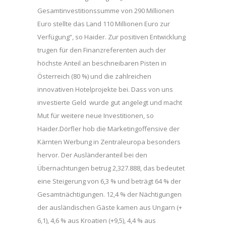
Gesamtinvestitionssumme von 290 Millionen
Euro stellte das Land 110 Millionen Euro zur
Verfügung“, so Haider. Zur positiven Entwicklung
trugen für den Finanzreferenten auch der
höchste Anteil an beschneibaren Pisten in
Österreich (80 %) und die zahlreichen
innovativen Hotelprojekte bei. Dass von uns
investierte Geld wurde gut angelegt und macht
Mut für weitere neue Investitionen, so
Haider.Dörfler hob die Marketingoffensive der
Kärnten Werbung in Zentraleuropa besonders
hervor. Der Ausländeranteil bei den
Übernachtungen betrug 2,327.888, das bedeutet
eine Steigerung von 6,3 % und beträgt 64 % der
Gesamtnächtigungen. 12,4 % der Nächtigungen
der ausländischen Gäste kamen aus Ungarn (+
6,1), 4,6 % aus Kroatien (+9,5), 4,4 % aus