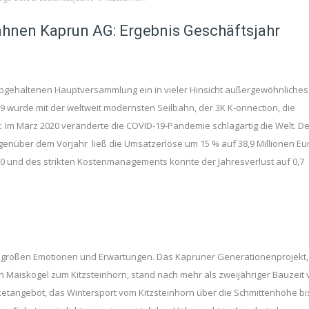
hnen Kaprun AG: Ergebnis Geschäftsjahr
 abgehaltenen Hauptversammlung ein in vieler Hinsicht außergewöhnliches
 wurde mit der weltweit modernsten Seilbahn, der 3K K-onnection, die
. Im März 2020 veränderte die COVID-19-Pandemie schlagartig die Welt. De
nüber dem Vorjahr ließ die Umsatzerlöse um 15 % auf 38,9 Millionen Eu
/20 und des strikten Kostenmanagements konnte der Jahresverlust auf 0,7
t großen Emotionen und Erwartungen. Das Kapruner Generationenprojekt,
Maiskogel zum Kitzsteinhorn, stand nach mehr als zweijähriger Bauzeit 
icketangebot, das Wintersport vom Kitzsteinhorn über die Schmittenhöhe bi