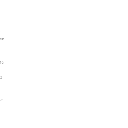
r
ten
16.
zt
er