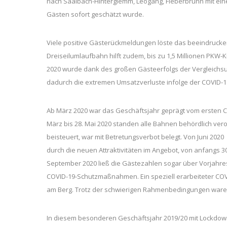
nach Saalbach-Hinterglemm, Leogang, Fieberbrunn mit eine
Gästen sofort geschätzt wurde.
Viele positive Gästerückmeldungen löste das beeindruck
Dreiseilumlaufbahn hilft zudem, bis zu 1,5 Millionen PKW-
2020 wurde dank des großen Gästeerfolgs der Vergleichs
dadurch die extremen Umsatzverluste infolge der COVID-
Ab März 2020 war das Geschäftsjahr geprägt vom ersten
März bis 28. Mai 2020 standen alle Bahnen behördlich vero
beisteuert, war mit Betretungsverbot belegt. Von Juni 202
durch die neuen Attraktivitäten im Angebot, von anfangs 3
September 2020 ließ die Gästezahlen sogar über Vorjahres
COVID-19-Schutzmaßnahmen. Ein speziell erarbeiteter COV
am Berg. Trotz der schwierigen Rahmenbedingungen waren i
In diesem besonderen Geschäftsjahr 2019/20 mit Lockdown