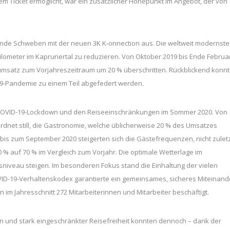
m Ticket ermöglicht, war ein zusätzlicher Höhepunkt im Angebot, der von
ende Schweben mit der neuen 3K K-onnection aus. Die weltweit modernste
Kilometer im Kaprunertal zu reduzieren. Von Oktober 2019 bis Ende Februa
umsatz zum Vorjahreszeitraum um 20 % überschritten. Rückblickend konn
19-Pandemie zu einem Teil abgefedert werden.
 COVID-19-Lockdown und den Reiseeinschränkungen im Sommer 2020. Von 
rdnet still, die Gastronomie, welche üblicherweise 20 % des Umsatzes
0 bis zum September 2020 steigerten sich die Gästefrequenzen, nicht zulet
0 % auf 70 % im Vergleich zum Vorjahr. Die optimale Wetterlage im
niveau steigen. Im besonderen Fokus stand die Einhaltung der vielen
ID-19-Verhaltenskodex garantierte ein gemeinsames, sicheres Miteinand
m Jahresschnitt 272 Mitarbeiterinnen und Mitarbeiter beschäftigt.
 und stark eingeschränkter Reisefreiheit konnten dennoch – dank der