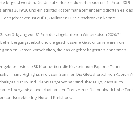
ste begrüßt werden. Die Umsatzerlöse reduzierten sich um 15 % auf 38,9
ftsjahres 2019/20 und ein striktes Kostenmanagement ermöglichten es, da
 – den Jahresverlust auf 0,7 Millionen Euro einschränken konnte.
Gästerückgang von 85 % in der abgelaufenen Wintersaison 2020/21
 Beherbergungsverbot und die geschlossene Gastronomie waren die
gionalen Gästen vorbehalten, die das Angebot begeistert annahmen.
ngebote – wie die 3K K-onnection, die Kitzsteinhorn Explorer Tour mit
nbiker – sind Highlights in diesem Sommer. Die Gletscherbahnen Kaprun 
chhaltiges Natur- und Erlebnisangebot. Wir sind überzeugt, dass auch
posante Hochgebirgslandschaft an der Grenze zum Nationalpark Hohe Tau
rstandsdirektor Ing. Norbert Karlsböck.