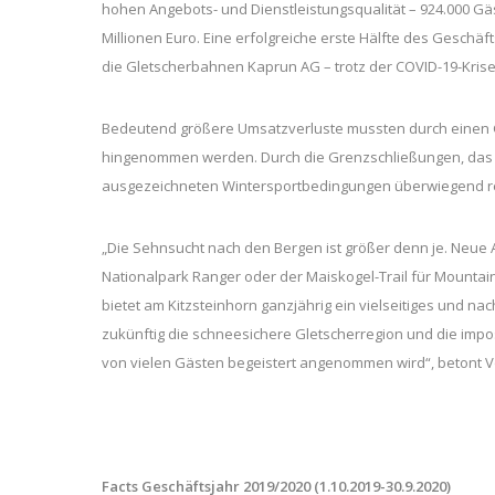
hohen Angebots- und Dienstleistungsqualität – 924.000 Gä
Millionen Euro. Eine erfolgreiche erste Hälfte des Geschä
die Gletscherbahnen Kaprun AG – trotz der COVID-19-Krise
Bedeutend größere Umsatzverluste mussten durch einen 
hingenommen werden. Durch die Grenzschließungen, das
ausgezeichneten Wintersportbedingungen überwiegend re
„Die Sehnsucht nach den Bergen ist größer denn je. Neue A
Nationalpark Ranger oder der Maiskogel-Trail für Mountai
bietet am Kitzsteinhorn ganzjährig ein vielseitiges und na
zukünftig die schneesichere Gletscherregion und die im
von vielen Gästen begeistert angenommen wird“, betont Vo
Facts Geschäftsjahr 2019/2020 (1.10.2019-30.9.2020)