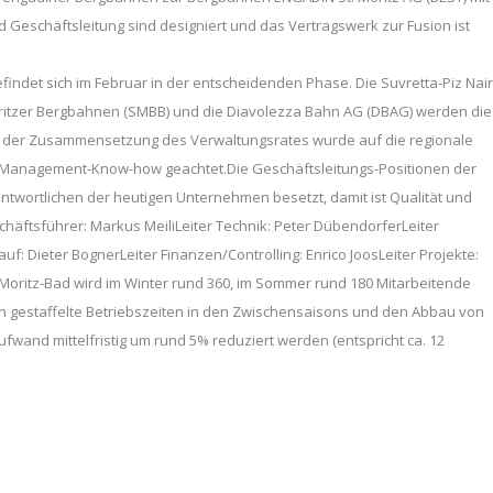
d Geschäftsleitung sind designiert und das Vertragswerk zur Fusion ist
det sich im Februar in der entscheidenden Phase. Die Suvretta-Piz Nair
Moritzer Bergbahnen (SMBB) und die Diavolezza Bahn AG (DBAG) werden die
ei der Zusammensetzung des Verwaltungsrates wurde auf die regionale
 Management-Know-how geachtet.Die Geschäftsleitungs-Positionen der
twortlichen der heutigen Unternehmen besetzt, damit ist Qualität und
äftsführer: Markus MeiliLeiter Technik: Peter DübendorferLeiter
uf: Dieter BognerLeiter Finanzen/Controlling: Enrico JoosLeiter Projekte:
. Moritz-Bad wird im Winter rund 360, im Sommer rund 180 Mitarbeitende
ch gestaffelte Betriebszeiten in den Zwischensaisons und den Abbau von
wand mittelfristig um rund 5% reduziert werden (entspricht ca. 12