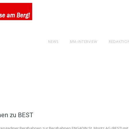
NEWS
MM-INTERVIEW
REDAKTIO
nen zu BEST
erengadiner Bergbahnen zur Bergbahnen ENGADIN St. Moritz AG (BEST) mit