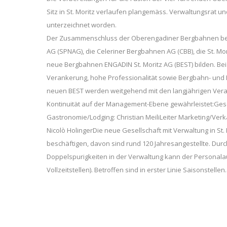
Sitz in St. Moritz verlaufen plangemäss. Verwaltungsrat un
unterzeichnet worden.
Der Zusammenschluss der Oberengadiner Bergbahnen befin
AG (SPNAG), die Celeriner Bergbahnen AG (CBB), die St. 
neue Bergbahnen ENGADIN St. Moritz AG (BEST) bilden. B
Verankerung, hohe Professionalität sowie Bergbahn- und
neuen BEST werden weitgehend mit den langjährigen Veran
Kontinuität auf der Management-Ebene gewährleistet:Gesch
Gastronomie/Lodging: Christian MeiliLeiter Marketing/Verka
Nicolò HolingerDie neue Gesellschaft mit Verwaltung in St
beschäftigen, davon sind rund 120 Jahresangestellte. Dur
Doppelspurigkeiten in der Verwaltung kann der Personalauf
Vollzeitstellen). Betroffen sind in erster Linie Saisonstellen.