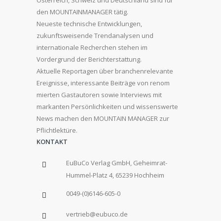
Österreich, Schweiz und Deutschland sind für
den MOUNTAINMANAGER tätig.
Neueste technische Entwicklungen,
zukunftsweisende Trendanalysen und
internationale Recherchen stehen im
Vordergrund der Berichterstattung.
Aktuelle Reportagen über branchenrelevante
Ereignisse, interessante Beiträge von renom
mierten Gastautoren sowie Interviews mit
markanten Persönlichkeiten und wissenswerte
News machen den MOUNTAIN MANAGER zur
Pflichtlektüre.
KONTAKT
EuBuCo Verlag GmbH, Geheimrat-
Hummel-Platz 4, 65239 Hochheim
0049-(0)6146-605-0
vertrieb@eubuco.de