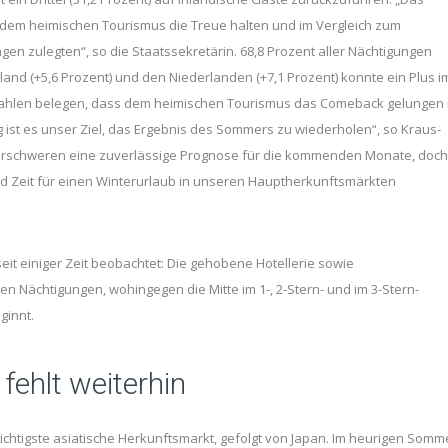
r dem heimischen Tourismus die Treue halten und im Vergleich zum
gen zulegten“, so die Staatssekretärin. 68,8 Prozent aller Nächtigungen
and (+5,6 Prozent) und den Niederlanden (+7,1 Prozent) konnte ein Plus i
 Zahlen belegen, dass dem heimischen Tourismus das Comeback gelungen i
ist es unser Ziel, das Ergebnis des Sommers zu wiederholen“, so Kraus-
 erschweren eine zuverlässige Prognose für die kommenden Monate, doch
und Zeit für einen Winterurlaub in unseren Hauptherkunftsmärkten
it einiger Zeit beobachtet: Die gehobene Hotellerie sowie
en Nächtigungen, wohingegen die Mitte im 1-, 2-Stern- und im 3-Stern-
ginnt.
fehlt weiterhin
ichtigste asiatische Herkunftsmarkt, gefolgt von Japan. Im heurigen Somm