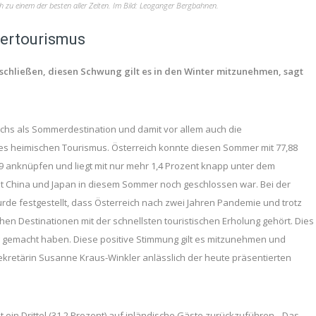
 zu einem der besten aller Zeiten. Im Bild: Leoganger Bergbahnen.
ertourismus
schließen, diesen Schwung gilt es in den Winter mitzunehmen, sagt
eichs als Sommerdestination und damit vor allem auch die
es heimischen Tourismus. Österreich konnte diesen Sommer mit 77,88
9 anknüpfen und liegt mit nur mehr 1,4 Prozent knapp unter dem
it China und Japan in diesem Sommer noch geschlossen war. Bei der
de festgestellt, dass Österreich nach zwei Jahren Pandemie und trotz
hen Destinationen mit der schnellsten touristischen Erholung gehört. Dies
tig gemacht haben. Diese positive Stimmung gilt es mitzunehmen und
ssekretärin Susanne Kraus-Winkler anlässlich der heute präsentierten
ein Drittel (31,2 Prozent) auf inländische Gäste zurückzuführen. „Das