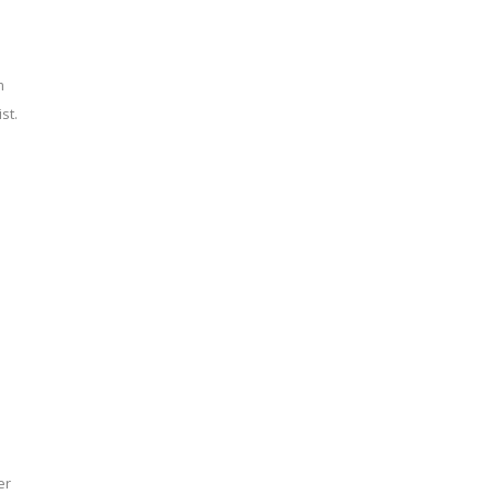
m
st.
er