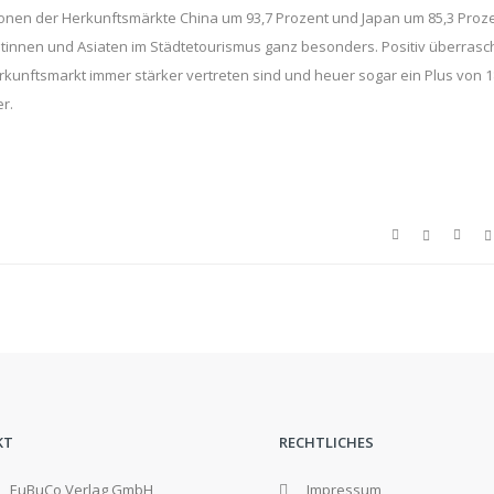
onen der Herkunftsmärkte China um 93,7 Prozent und Japan um 85,3 Proz
iatinnen und Asiaten im Städtetourismus ganz besonders. Positiv überrasc
rkunftsmarkt immer stärker vertreten sind und heuer sogar ein Plus von 1
r.
KT
RECHTLICHES
EuBuCo Verlag GmbH,
Impressum