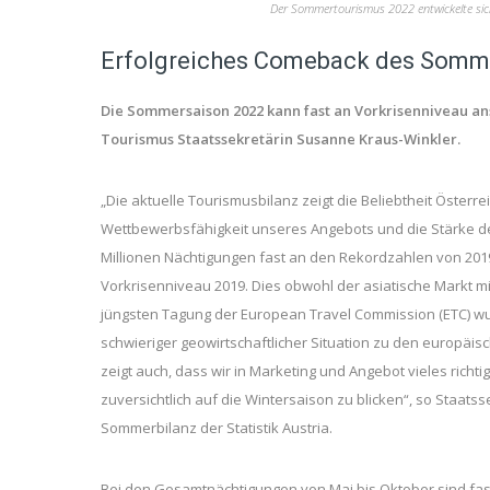
Der Sommertourismus 2022 entwickelte sich
Erfolgreiches Comeback des Somm
Die Sommersaison 2022 kann fast an Vorkrisenniveau an
Tourismus Staatssekretärin Susanne Kraus-Winkler.
„Die aktuelle Tourismusbilanz zeigt die Beliebtheit Österr
Wettbewerbsfähigkeit unseres Angebots und die Stärke d
Millionen Nächtigungen fast an den Rekordzahlen von 201
Vorkrisenniveau 2019. Dies obwohl der asiatische Markt m
jüngsten Tagung der European Travel Commission (ETC) wur
schwieriger geowirtschaftlicher Situation zu den europäisc
zeigt auch, dass wir in Marketing und Angebot vieles rich
zuversichtlich auf die Wintersaison zu blicken“, so Staat
Sommerbilanz der Statistik Austria.
Bei den Gesamtnächtigungen von Mai bis Oktober sind fast 