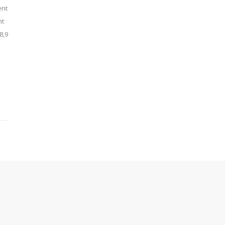
ent
ht
8,9