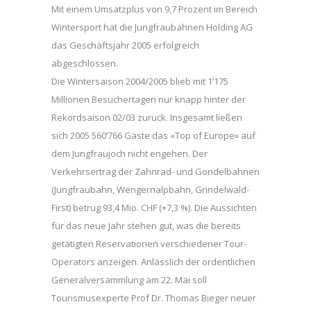
Mit einem Umsatzplus von 9,7 Prozent im Bereich
Wintersport hat die Jungfraubahnen Holding AG
das Geschäftsjahr 2005 erfolgreich
abgeschlossen.
Die Wintersaison 2004/2005 blieb mit 1’175
Millionen Besuchertagen nur knapp hinter der
Rekordsaison 02/03 zurück. Insgesamt ließen
sich 2005 560’766 Gäste das «Top of Europe» auf
dem Jungfraujoch nicht engehen. Der
Verkehrsertrag der Zahnrad- und Gondelbahnen
(Jungfraubahn, Wengernalpbahn, Grindelwald-
First) betrug 93,4 Mio. CHF (+7,3 %). Die Aussichten
für das neue Jahr stehen gut, was die bereits
getätigten Reservationen verschiedener Tour-
Operators anzeigen. Anlässlich der ordentlichen
Generalversammlung am 22. Mai soll
Tourismusexperte Prof Dr. Thomas Bieger neuer