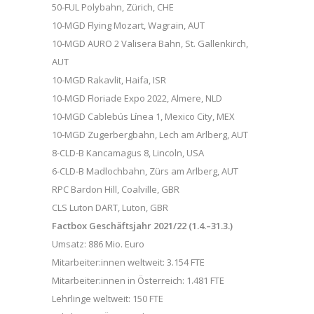
50-FUL Polybahn, Zürich, CHE
10-MGD Flying Mozart, Wagrain, AUT
10-MGD AURO 2 Valisera Bahn, St. Gallenkirch,
AUT
10-MGD Rakavlit, Haifa, ISR
10-MGD Floriade Expo 2022, Almere, NLD
10-MGD Cablebús Línea 1, Mexico City, MEX
10-MGD Zugerbergbahn, Lech am Arlberg, AUT
8-CLD-B Kancamagus 8, Lincoln, USA
6-CLD-B Madlochbahn, Zürs am Arlberg, AUT
RPC Bardon Hill, Coalville, GBR
CLS Luton DART, Luton, GBR
Factbox Geschäftsjahr 2021/22 (1.4.–31.3.)
Umsatz: 886 Mio. Euro
Mitarbeiter:innen weltweit: 3.154 FTE
Mitarbeiter:innen in Österreich: 1.481 FTE
Lehrlinge weltweit: 150 FTE