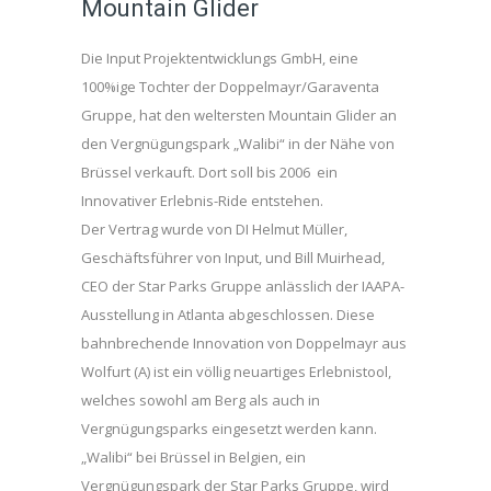
Mountain Glider
Die Input Projektentwicklungs GmbH, eine
100%ige Tochter der Doppelmayr/Garaventa
Gruppe, hat den weltersten Mountain Glider an
den Vergnügungspark „Walibi“ in der Nähe von
Brüssel verkauft. Dort soll bis 2006 ein
Innovativer Erlebnis-Ride entstehen.
Der Vertrag wurde von DI Helmut Müller,
Geschäftsführer von Input, und Bill Muirhead,
CEO der Star Parks Gruppe anlässlich der IAAPA-
Ausstellung in Atlanta abgeschlossen. Diese
bahnbrechende Innovation von Doppelmayr aus
Wolfurt (A) ist ein völlig neuartiges Erlebnistool,
welches sowohl am Berg als auch in
Vergnügungsparks eingesetzt werden kann.
„Walibi“ bei Brüssel in Belgien, ein
Vergnügungspark der Star Parks Gruppe, wird